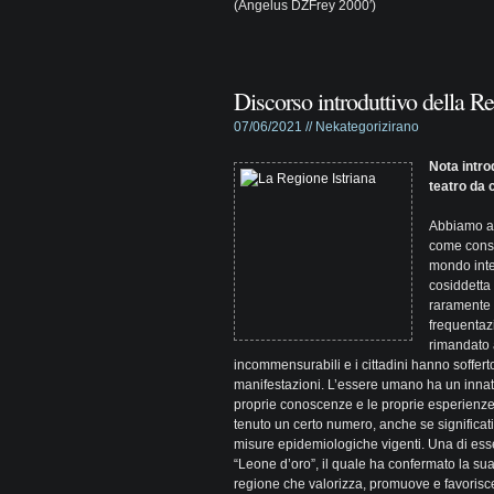
(Angelus DZFrey 2000′)
Discorso introduttivo della R
07/06/2021 //
Nekategorizirano
Nota intro
teatro da
Abbiamo al
come conse
mondo inter
cosiddetta 
raramente 
frequentazi
rimandato a
incommensurabili e i cittadini hanno sofferto
manifestazioni. L’essere umano ha un innato b
proprie conoscenze e le proprie esperienze a
tenuto un certo numero, anche se significati
misure epidemiologiche vigenti. Una di esse 
“Leone d’oro”, il quale ha confermato la su
regione che valorizza, promuove e favorisce