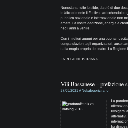
Nonostante tutte le sfide, da più di due dec
infaticabilmente il Festival, arricchendolo 
pubblico nazionale e internazionale non ma
amare. La vostra dedizione, energia e creat
negli anni a venire.
Con i migliori auguri per una buona riuscit
congratulazioni agli organizzatori, auspican
dalla magia propria del teatro. La Regione Is
LA REGIONE ISTRIANA
Vili Bassanese – prefazione 
27/05/2021 //
Nekategorizirano
La pandemi
alienazione
rivolgersi 
alternativi.
internazio
ha dimostra