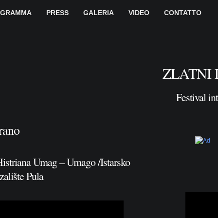
OGRAMMA
PRESS
GALERIA
VIDEO
CONTATTO
ZLATNI 
Festival in
rano
triana Umag – Umago /Istarsko
alište Pula