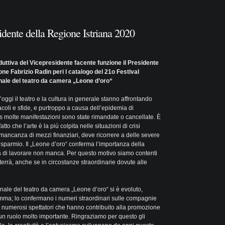
sidente della Regione Istriana 2020
duttiva del Vicepresidente facente funzione il Presidente
one Fabrizio Radin peri l catalogo del 21o Festival
nale del teatro da camera „Leone d’oro“
’oggi il teatro e la cultura in generale stanno affrontando
acoli e sfide, e purtroppo a causa dell’epidemia di
s molte manifestazioni sono state rimandate o cancellate. È
atto che l’arte è la più colpita nelle situazioni di crisi
 mancanza di mezzi finanziari, deve ricorrere a delle severe
isparmio. Il „Leone d’oro“ conferma l’importanza della
ia di lavorare non manca. Per questo motivo siamo contenti
errà, anche se in circostanze straordinarie dovute alle
onale del teatro da camera „Leone d’oro“ si è evoluto,
mma; lo confermano i numeri straordinari sulle compagnie
 e i numerosi spettatori che hanno contribuito alla promozione
ha un ruolo molto importante. Ringraziamo per questo gli