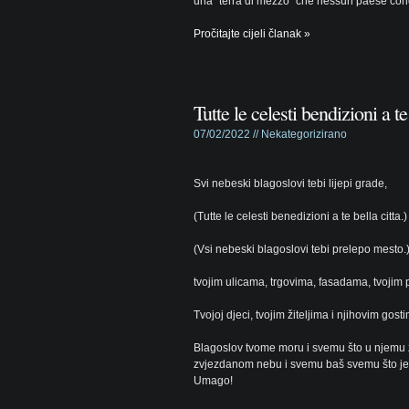
una “terra di mezzo” che nessun paese conc
Pročitajte cijeli članak »
Tutte le celesti bendizioni a te
07/02/2022 //
Nekategorizirano
Svi nebeski blagoslovi tebi lijepi grade,
(Tutte le celesti benedizioni a te bella citta.)
(Vsi nebeski blagoslovi tebi prelepo mesto.
tvojim ulicama, trgovima, fasadama, tvojim p
Tvojoj djeci, tvojim žiteljima i njihovim gost
Blagoslov tvome moru i svemu što u njemu živi
zvjezdanom nebu i svemu baš svemu što je 
Umago!