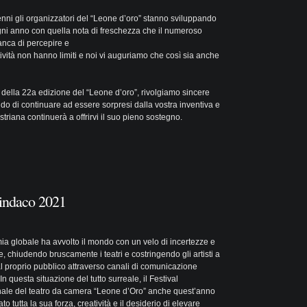
enni gli organizzatori del “Leone d’oro” stanno sviluppando
ogni anno con quella nota di freschezza che il numeroso
nca di percepire e
ività non hanno limiti e noi vi auguriamo che così sia anche
a della 22a edizione del “Leone d’oro”, rivolgiamo sincere
do di continuare ad essere sorpresi dalla vostra inventiva e
triana continuerà a offrirvi il suo pieno sostegno.
sindaco 2021
a globale ha avvolto il mondo con un velo di incertezze e
, chiudendo bruscamente i teatri e costringendo gli artisti a
al proprio pubblico attraverso canali di comunicazione
 In questa situazione del tutto surreale, il Festival
nale del teatro da camera “Leone d’Oro” anche quest’anno
to tutta la sua forza, creatività e il desiderio di elevare