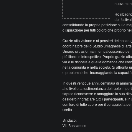
nuovamente
Ho ribadit
del festiva
consolidando la propria posizione sulla map
d’ispirazione per tutti coloro che proprio nel 
Grazie alla visione e ai pensieri del nostro 
coordinatore dello Studio umaghese di arte 
Umago si trasforma in un palcoscenico per t
più libero e introspettivo. Proprio grazie alla
via e le risposte a quelle domande che riteng
nella comunità e nella società. Si affronta 
e problematiche, incoraggiando la capacità i
In questi ventidue anni, centinaia di ammira
alto livello, a testimonianza del ruolo impor
saputo riconoscere e omaggiare la sua rilev
desidero ringraziare tutti i partecipanti, e 
con loro di tutto cuore per il coraggio, la 
scelto.
Sindaco:
Vili Bassanese