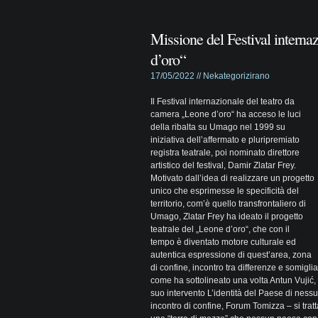
Missione del Festival interna
d’oro“
17/05/2022 //
Nekategorizirano
Il Festival internazionale del teatro da
camera „Leone d’oro“ ha acceso le luci
della ribalta su Umago nel 1999 su
iniziativa dell’affermato e pluripremiato
registra teatrale, poi nominato direttore
artistico del festival, Damir Zlatar Frey.
Motivato dall’idea di realizzare un progetto
unico che esprimesse le specificità del
territorio, com’è quello transfrontaliero di
Umago, Zlatar Frey ha ideato il progetto
teatrale del „Leone d’oro“, che con il
tempo è diventato motore culturale ed
autentica espressione di quest’area, zona
di confine, incontro tra differenze e somiglian
come ha sottolineato una volta Antun Vujić, 
suo intervento L’identità del Paese di nessu
incontro di confine, Forum Tomizza – si trat