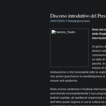
Discorso introduttivo del Pre
24/07/2020 //
Nekategorizirano
Nota intro
della Regi
internazio
Al giorno d
diversi ost
coronaviru
un dato di f
perché, in
misure di r
motivazione e che nonostante tutto la vogl
che anche quest’anno la manifestazione si t
misure anti epidemia.
Nello scorso ventennio il Festival internazi
arricchendo incessantemente il suo progra
teatrali ospitate, gli spettacoli organizzati
dell’Istria quale regione in cui la cultura 