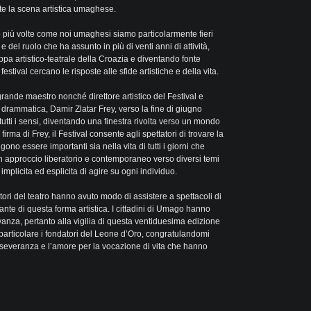
 la scena artistica umaghese.
o più volte come noi umaghesi siamo particolarmente fieri
l e del ruolo che ha assunto in più di venti anni di attività,
pa artistico-teatrale della Croazia e diventando fonte
festival cercano le risposte alle sfide artistiche e della vita.
grande maestro nonché direttore artistico del Festival e
drammatica, Damir Zlatar Frey, verso la fine di giugno
utti i sensi, diventando una finestra rivolta verso un mondo
 firma di Frey, il Festival consente agli spettatori di trovare la
ono essere importanti sia nella vita di tutti i giorni che
un approccio liberatorio e contemporaneo verso diversi temi
mplicita ed esplicita di agire su ogni individuo.
tori del teatro hanno avuto modo di assistere a spettacoli di
tante di questa forma artistica. I cittadini di Umago hanno
anza, pertanto alla vigilia di questa ventiduesima edizione
in particolare i fondatori del Leone d’Oro, congratulandomi
perseveranza e l’amore per la vocazione di vita che hanno