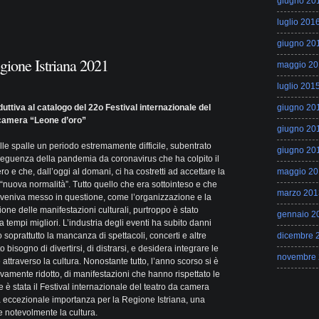
giugno 20
luglio 201
giugno 20
egione Istriana 2021
maggio 20
luglio 201
duttiva al catalogo del 22o Festival internazionale del
giugno 20
 camera “Leone d’oro”
giugno 20
le spalle un periodo estremamente difficile, subentrato
giugno 20
guenza della pandemia da coronavirus che ha colpito il
o e che, dall’oggi al domani, ci ha costretti ad accettare la
maggio 20
“nuova normalità”. Tutto quello che era sottointeso e che
marzo 201
veniva messo in questione, come l’organizzazione e la
one delle manifestazioni culturali, purtroppo è stato
gennaio 2
 tempi migliori. L’industria degli eventi ha subito danni
 soprattutto la mancanza di spettacoli, concerti e altre
dicembre 
isogno di divertirsi, di distrarsi, e desidera integrare le
novembre
ttraverso la cultura. Nonostante tutto, l’anno scorso si è
vamente ridotto, di manifestazioni che hanno rispettato le
è stata il Festival internazionale del teatro da camera
a eccezionale importanza per la Regione Istriana, una
 notevolmente la cultura.