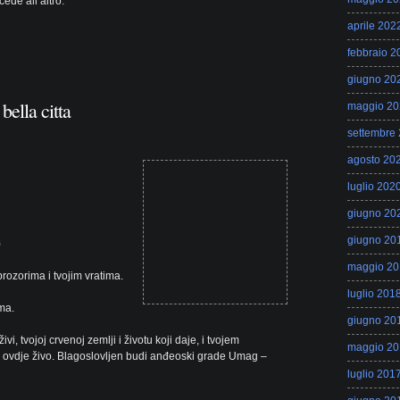
ede all’altro.
aprile 202
febbraio 2
giugno 20
 bella citta
maggio 20
settembre
agosto 20
luglio 202
giugno 20
giugno 20
)
maggio 20
rozorima i tvojim vratima.
luglio 201
ima.
giugno 20
, tvojoj crvenoj zemlji i životu koji daje, i tvojem
maggio 20
ovdje živo. Blagoslovljen budi anđeoski grade Umag –
luglio 201