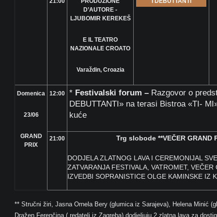
21:00
PRODUZIONE
I DEBUTTANTI
D’AUTORE -
LJUBOMIR KEREKEŠ
E IL TEATRO
NAZIONALE CROATO
Varaždin, Croazia
*
Festivalski forum –
Razgovor o preds
Domenica
12:00
DEBUTTANTI» na terasi Bistroa «TI- MI»
kuće
23/06
GRAND
Trg slobode
**VEČER GRAND P
21:00
PRIX
DODJELA ZLATNOG LAVA I CEREMONIJAL S
ZATVARANJA FESTIVALA, VATROMET, VEČER 
IZVEDBI SOPRANISTICE OLGE KAMINSKE IZ K
** Stručni žiri, Jasna Ornela Bery (glumica iz Sarajeva), Helena Minić (g
Dražen Ferenčina ( redatelj iz Zagreba) dodjeljuju 2 zlatna lava za dosti