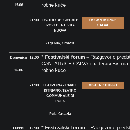
robne kuće
15/06
21:00
TEATRO DEI CIECHI E
LA CANTATRICE
IPOVEDENTI VITA
CALVA
NUOVA
Zagabria, Croazia
*
Festivalski forum –
Razgovor o preds
Domenica
12:00
CANTATRICE CALVA» na terasi Bistroa «
robne kuće
16/06
21:00
TEATRO NAZIONALE
MISTERO BUFFO
ISTRIANO, TEATRO
COMMUNALE DI
POLA
Pula, Croazia
*
Festivalski forum –
Razgovor o pred
Lunedi
12:00