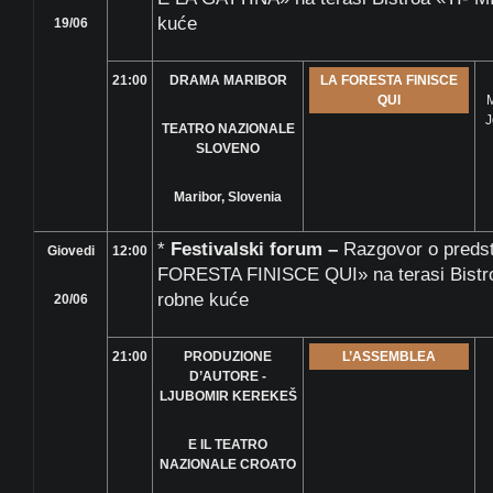
kuće
19/06
21:00
DRAMA MARIBOR
LA FORESTA FINISCE
QUI
M
J
TEATRO NAZIONALE
SLOVENO
Maribor, Slovenia
*
Festivalski forum –
Razgovor o preds
Giovedi
12:00
FORESTA FINISCE QUI» na terasi Bistro
robne kuće
20/06
21:00
PRODUZIONE
L’ASSEMBLEA
D’AUTORE -
LJUBOMIR KEREKEŠ
E IL TEATRO
NAZIONALE CROATO