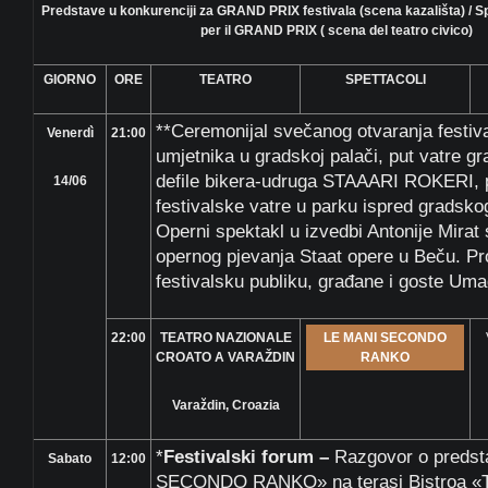
Predstave u konkurenciji za GRAND PRIX festivala (scena kazališta) / Sp
per il GRAND PRIX ( scena del teatro civico)
GIORNO
ORE
TEATRO
SPETTACOLI
**Ceremonijal svečanog otvaranja festiva
Venerdì
21:00
umjetnika u gradskoj palači, put vatre g
defile bikera-udruga STAAARI ROKERI, p
14/06
festivalske vatre u parku ispred gradsko
Operni spektakl u izvedbi Antonije Mirat 
opernog pjevanja Staat opere u Beču. P
festivalsku publiku, građane i goste Uma
22:00
TEATRO NAZIONALE
LE MANI SECONDO
CROATO A VARAŽDIN
RANKO
Varaždin, Croazia
*
Festivalski forum –
Razgovor o preds
Sabato
12:00
SECONDO RANKO» na terasi Bistroa «TI