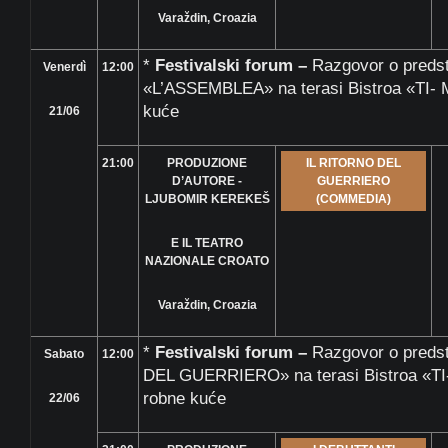
Varaždin, Croazia
*
Festivalski forum –
Razgovor o predst
Venerdì
12:00
«L’ASSEMBLEA» na terasi Bistroa «TI- M
kuće
21/06
21:00
PRODUZIONE
IL RITORNO DEL
D’AUTORE -
GUERRIERO
LJUBOMIR KEREKEŠ
(COMMEDIA)
E IL TEATRO
NAZIONALE CROATO
Varaždin, Croazia
*
Festivalski forum –
Razgovor o preds
Sabato
12:00
DEL GUERRIERO» na terasi Bistroa «TI-
robne kuće
22/06