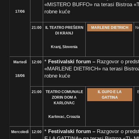
«MISTERO BUFFO» na terasi Bistroa «TI
robne kuće
17/06
21:00
IL TEATRO PREŠERN
MARLENE DIETRICH
Ne
DI KRANJ
Kranj, Slovenia
*
Festivalski forum –
Razgovor o pred
Martedì
12:00
«MARLENE DIETRICH» na terasi Bistroa 
robne kuće
18/06
21:00
TEATRO COMUNALE
IL GUFO E LA
B
ZORIN DOM A
GATTINA
KARLOVAC
Karlovac, Croazia
*
Festivalski forum –
Razgovor o pred
Mercoledì
12:00
E LA GATTINA» na terasi Bistroa «TI- MI