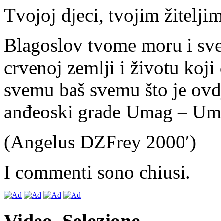
Tvojoj djeci, tvojim žitelji
Blagoslov tvome moru i sve
crvenoj zemlji i životu koj
svemu baš svemu što je ovd
anđeoski grade Umag – Um
(Angelus DZFrey 2000′)
I commenti sono chiusi.
Video. Selezione.