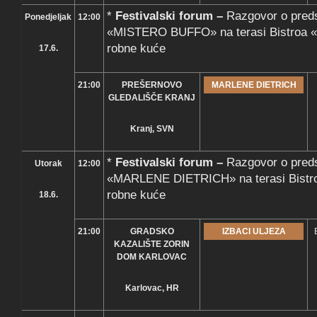
*
Festivalski forum –
Razgovor o pre
Ponedjeljak
12:00
«MISTERO BUFFO» na terasi Bistroa «T
robne kuće
17.6.
21:00
PREŠERNOVO
MARLENE DIETRICH
GLEDALIŠČE KRANJ
Kranj, SVN
*
Festivalski forum –
Razgovor o pre
Utorak
12:00
«MARLENE DIETRICH» na terasi Bistroa
robne kuće
18.6.
21:00
GRADSKO
IZBACI ULJEZA
KAZALIŠTE ZORIN
DOM KARLOVAC
Karlovac, HR