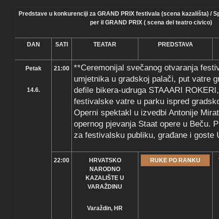
Predstave u konkurenciji za GRAND PRIX festivala (scena kazališta) / Sp
per il GRAND PRIX ( scena del teatro civico)
DAN
SATI
TEATAR
PREDSTAVA
**Ceremonijal svečanog otvaranja festiv
Petak
21:00
umjetnika u gradskoj palači, put vatre 
defile bikera-udruga STAAARI ROKERI, 
14.6.
festivalske vatre u parku ispred gradsk
Operni spektakl u izvedbi Antonije Mira
opernog pjevanja Staat opere u Beču. 
za festivalsku publiku, građane i goste
22:00
HRVATSKO
RUKE PO RANKU
NARODNO
KAZALIŠTE U
VARAŽDINU
Varaždin, HR