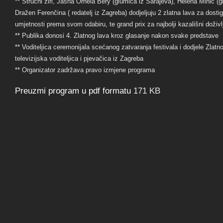
** Stručni žiri, Jasna Ornela Bery (glumica iz Sarajeva), Helena Minić (g
Dražen Ferenčina ( redatelj iz Zagreba) dodjeljuju 2 zlatna lava za dosti
umjetnosti prema svom odabiru, te grand prix za najbolji kazališni doživlj
** Publika donosi 4. Zlatnog lava kroz glasanje nakon svake predstave
** Voditeljica ceremonijala scećanog zatvaranja festivala i dodjele Zlat
televizijska voditeljica i pjevačica iz Zagreba
** Organizator zadržava pravo izmjene programa
Preuzmi program u pdf formatu
171 KB