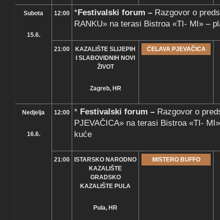
*
Festivalski forum –
Razgovor o pred
Subota
12:00
RANKU» na terasi Bistroa «TI- MI» – pl
15.6.
21:00
KAZALIŠTE SLIJEPIH
ĆELAVA PJEVAČICA
I SLABOVIDNIH NOVI
ŽIVOT
Zagreb, HR
*
Festivalski forum –
Razgovor o pred
Nedjelja
12:00
PJEVAČICA» na terasi Bistroa «TI- MI»
kuće
16.6.
21:00
ISTARSKO NARODNO
MISTERO BUFFO
KAZALIŠTE
GRADSKO
KAZALIŠTE PULA
Pula, HR