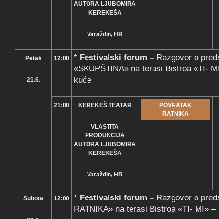
AUTORA LJUBOMIRA
KEREKEŠA
Varaždin, HR
*
Festivalski forum –
Razgovor o preds
Petak
12:00
«SKUPŠTINA» na terasi Bistroa «TI- MI
kuće
21.6.
21:00
KEREKEŠ TEATAR
POVRATAK
RATNIKA
VLASTITA
PRODUKCIJA
AUTORA LJUBOMIRA
KEREKEŠA
Varaždin, HR
*
Festivalski forum –
Razgovor o pre
Subota
12:00
RATNIKA» na terasi Bistroa «TI- MI» – 