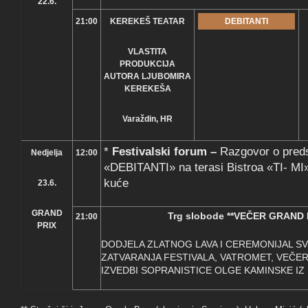
22.6.
21:00
KEREKEŠ TEATAR
DEBITANTI
VLASTITA
PRODUKCIJA
AUTORA LJUBOMIRA
KEREKEŠA
Varaždin, HR
*
Festivalski forum –
Razgovor o pre
Nedjelja
12:00
«DEBITANTI» na terasi Bistroa «TI- MI»
kuće
23.6.
GRAND
Trg slobode
**VEČER GRAND 
21:00
PRIX
DODJELA ZLATNOG LAVA I CEREMONIJAL 
ZATVARANJA FESTIVALA, VATROMET, VEČER
IZVEDBI SOPRANISTICE OLGE KAMINSKE IZ 