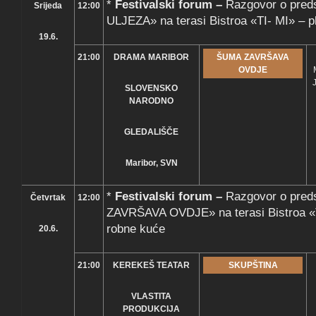
*
Festivalski forum –
Razgovor o pred
Srijeda
12:00
ULJEZA» na terasi Bistroa «TI- MI» – p
19.6.
21:00
DRAMA MARIBOR
ŠUMA ZAVRŠAVA
OVDJE
SLOVENSKO
NARODNO
GLEDALIŠČE
Maribor, SVN
*
Festivalski forum –
Razgovor o pre
Četvrtak
12:00
ZAVRŠAVA OVDJE» na terasi Bistroa «T
robne kuće
20.6.
21:00
KEREKEŠ TEATAR
SKUPŠTINA
VLASTITA
PRODUKCIJA