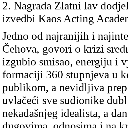
2. Nagrada Zlatni lav dodje
izvedbi Kaos Acting Acad
Jedno od najranijih i najint
Čehova, govori o krizi sred
izgubio smisao, energiju i vj
formaciji 360 stupnjeva u ko
publikom, a nevidljiva prep
uvlačeći sve sudionike dubl
nekadašnjeg idealista, a da
dugovima, odnosima i na k