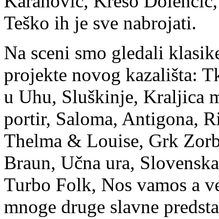
Karanović, Krešo Dolenčič, 
Teško ih je sve nabrojati.
Na sceni smo gledali klasike
projekte novog kazališta: T
u Uhu, Sluškinje, Kraljica
portir, Saloma, Antigona, R
Thelma & Louise, Grk Zorba
Braun, Učna ura, Slovenska 
Turbo Folk, Nos vamos a ve
mnoge druge slavne predstav