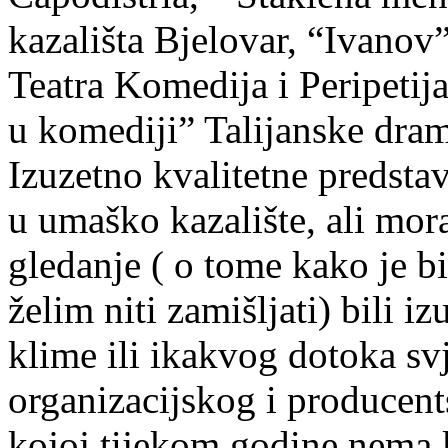
kazališta Bjelovar, “Ivano
Teatra Komedija i Peripetij
u komediji” Talijanske dram
Izuzetno kvalitetne predstav
u umaško kazalište, ali mora
gledanje ( o tome kako je b
želim niti zamišljati) bili i
klime ili ikakvog dotoka s
organizacijskog i producen
kojoj tijekom godine nema k