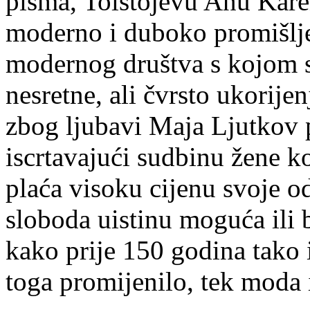
pisma, Tolstojevu Anu Karen
moderno i duboko promišlje
modernog društva s kojom se
nesretne, ali čvrsto ukorije
zbog ljubavi Maja Ljutkov 
iscrtavajući sudbinu žene ko
plaća visoku cijenu svoje od
sloboda uistinu moguća ili b
kako prije 150 godina tako i
toga promijenilo, tek moda 