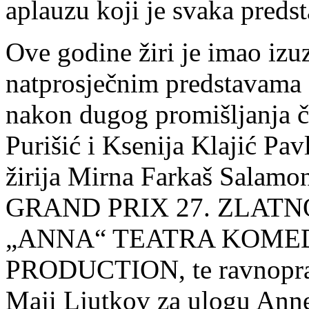
aplauzu koji je svaka predst
Ove godine žiri je imao izu
natprosječnim predstavama o
nakon dugog promišljanja čl
Purišić i Ksenija Klajić Pav
žirija Mirna Farkaš Salamon
GRAND PRIX 27. ZLATNOG 
„ANNA“ TEATRA KOMEDI
PRODUCTION, te ravnopravn
Maji Ljutkov za ulogu Anne