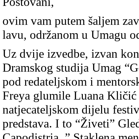
Poštovani,
ovim vam putem šaljem zavr
lavu, održanom u Umagu od 
Uz dvije izvedbe, izvan kon
Dramskog studija Umag “Ger
pod redateljskom i mentor
Freya glumile Luana Kličić
natjecateljskom dijelu festi
predstava. I to “Živeti” Gle
Capodistria, ” Staklena men