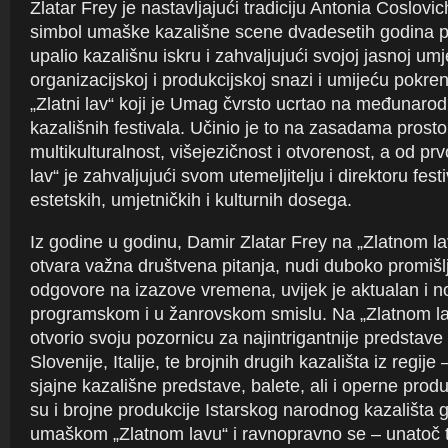
Zlatar Frey je nastavljajući tradiciju Antonia Coslovich
simbol umaške kazališne scene dvadesetih godina pr
upalio kazališnu iskru i zahvaljujući svojoj jasnoj umjet
organizacijskoj i produkcijskoj snazi i umijeću pokre
„Zlatni lav“ koji je Umag čvrsto ucrtao na međunarod
kazališnih festivala. Učinio je to na zasadama prosto
multikulturalnost, višejezičnost i otvorenost, a od prv
lav“ je zahvaljujući svom utemeljitelju i direktoru festi
estetskih, umjetničkih i kulturnih dosega.
Iz godine u godinu, Damir Zlatar Frey na „Zlatnom 
otvara važna društvena pitanja, nudi duboko promišl
odgovore na izazove vremena, uvijek je aktualan i n
programskom i u žanrovskom smislu. Na „Zlatnom lav
otvorio svoju pozornicu za najintrigantnije predstave
Slovenije, Italije, te brojnih drugih kazališta iz regije
sjajne kazališne predstave, balete, ali i operne pro
su i brojne produkcije Istarskog narodnog kazališta 
umaškom „Zlatnom lavu“ i ravnopravno se – unatoč