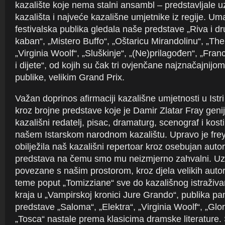
kazalište koje nema stalni ansambl – predstavljale u
kazališta i najveće kazališne umjetnike iz regije. Um
festivalska publika gledala naše predstave „Riva i dru
kaban“, „Mistero Buffo“, „Oštaricu Mirandolinu“, „The
„Virginia Woolf“, „Sluškinje“, „(Ne)prilagođen“, „Fra
i dijete“, od kojih su čak tri ovjenčane najznačajnij
publike, velikim Grand Prix.
Važan doprinos afirmaciji kazališne umjetnosti u Istr
kroz brojne predstave koje je Damir Zlatar Fray genij
kazališni redatelj, pisac, dramaturg, scenograf i kost
našem Istarskom narodnom kazalištu. Upravo je frey
obilježila naš kazališni repertoar kroz osebujan autor
predstava na čemu smo mu neizmjerno zahvalni. Uz
povezane s našim prostorom, kroz djela velikih autora
teme poput „Tomizziane“ sve do kazališnog istraživa
kraja u „Vampirskoj kronici Jure Grando“, publika pa
predstave „Saloma“, „Elektra“, „Virginia Woolf“, „Glori
„Tosca“ nastale prema klasicima dramske literature. 