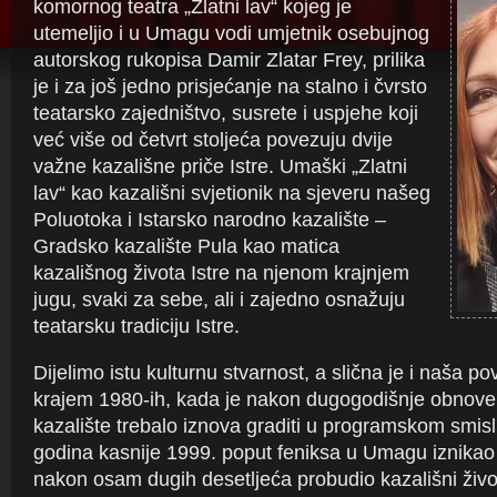
komornog teatra „Zlatni lav“ kojeg je
utemeljio i u Umagu vodi umjetnik osebujnog
autorskog rukopisa Damir Zlatar Frey, prilika
je i za još jedno prisjećanje na stalno i čvrsto
teatarsko zajedništvo, susrete i uspjehe koji
već više od četvrt stoljeća povezuju dvije
važne kazališne priče Istre. Umaški „Zlatni
lav“ kao kazališni svjetionik na sjeveru našeg
Poluotoka i Istarsko narodno kazalište –
Gradsko kazalište Pula kao matica
kazališnog života Istre na njenom krajnjem
jugu, svaki za sebe, ali i zajedno osnažuju
teatarsku tradiciju Istre.
Dijelimo istu kulturnu stvarnost, a slična je i naša pov
krajem 1980-ih, kada je nakon dugogodišnje obnove
kazalište trebalo iznova graditi u programskom smisl
godina kasnije 1999. poput feniksa u Umagu iznikao „
nakon osam dugih desetljeća probudio kazališni živo