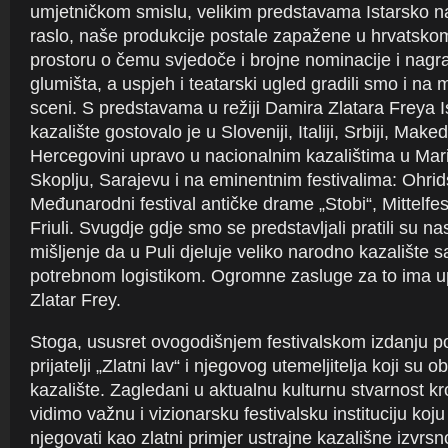
umjetničkom smislu, velikim predstavama Istarsko n
raslo, naše produkcije postale zapažene u hrvatsk
prostoru o čemu svjedoče i brojne nominacije i nag
glumišta, a uspjeh i teatarski ugled gradili smo i n
sceni. S predstavama u režiji Damira Zlatara Freya 
kazalište gostovalo je u Sloveniji, Italiji, Srbiji, Maked
Hercegovini upravo u nacionalnim kazalištima u Mar
Skoplju, Sarajevu i na eminentnim festivalima: Ohrids
Međunarodni festival antičke drame „Stobi“, Mittelfes
Friuli. Svugdje gdje smo se predstavljali pratili su nas
mišljenje da u Puli djeluje veliko narodno kazalište 
potrebnom logistikom. Ogromne zasluge za to ima 
Zlatar Frey.
Stoga, ususret ovogodišnjem festivalskom izdanju 
prijatelji „Zlatni lav“ i njegovog utemeljitelja koji su o
kazalište. Zagledani u aktualnu kulturnu stvarnost kro
vidimo važnu i vizionarsku festivalsku instituciju koju
njegovati kao zlatni primjer ustrajne kazališne izvrsno