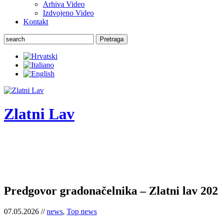
Arhiva Video
Izdvojeno Video
Kontakt
Pretraga
Zlatni Lav
ZLATNI LAV - LEONE D'ORO
27. Međunarodni festival komornog teatra
Predgovor gradonačelnika – Zlatni lav 202
07.05.2026 //
news
,
Top news