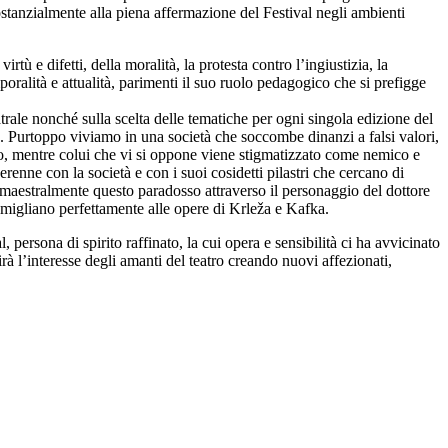
stanzialmente alla piena affermazione del Festival negli ambienti
tù e difetti, della moralità, la protesta contro l’ingiustizia, la
poralità e attualità, parimenti il suo ruolo pedagogico che si prefigge
ale nonché sulla scelta delle tematiche per ogni singola edizione del
e. Purtoppo viviamo in una società che soccombe dinanzi a falsi valori,
no, mentre colui che vi si oppone viene stigmatizzato come nemico e
erenne con la società e con i suoi cosidetti pilastri che cercano di
o maestralmente questo paradosso attraverso il personaggio del dottore
ssomigliano perfettamente alle opere di Krleža e Kafka.
persona di spirito raffinato, la cui opera e sensibilità ci ha avvicinato
rà l’interesse degli amanti del teatro creando nuovi affezionati,