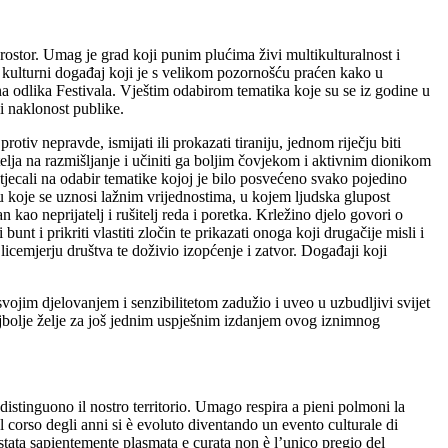
 prostor. Umag je grad koji punim plućima živi multikulturalnost i
i kulturni događaj koji je s velikom pozornošću praćen kako u
 odlika Festivala. Vještim odabirom tematika koje su se iz godine u
i naklonost publike.
otiv nepravde, ismijati ili prokazati tiraniju, jednom riječju biti
telja na razmišljanje i učiniti ga boljim čovjekom i aktivnim dionikom
utjecali na odabir tematike kojoj je bilo posvećeno svako pojedino
u koje se uznosi lažnim vrijednostima, u kojem ljudska glupost
 kao neprijatelj i rušitelj reda i poretka. Krležino djelo govori o
 i prikriti vlastiti zločin te prikazati onoga koji drugačije misli i
icemjerju društva te doživio izopćenje i zatvor. Događaji koji
vojim djelovanjem i senzibilitetom zadužio i uveo u uzbudljivi svijet
 najbolje želje za još jednim uspješnim izdanjem ovog iznimnog
distinguono il nostro territorio. Umago respira a pieni polmoni la
el corso degli anni si è evoluto diventando un evento culturale di
è stata sapientemente plasmata e curata non è l’unico pregio del