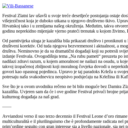
Festival Zlatni lav ušavši u svoje treće desetljeće postojanja ostaje do
višejezičnost koja je duboko utkana u njegovo društveno tkivo. Upravo
Hrvatskoj tako i u zemljama našeg okruženja. Međutim, takva otvoreno
godinu neprekidno mijenjale vjerno prateći trenutak u kojom živimo, F
Od pamtivijeka uloga je kazališta bila prikazati društvo i proniknuti u l
društveni korektiv. Od tuda njegova bezvremenost i aktualnost, a mogli 
društva. Neminovno je da su dramatični događaji koji su potresli svijet
izdanje Festivala. Ovogodišnja tema „Na rubu pameti“ preuzeta po ist
nadilazi zdravi razum, u kojem amoralnost ne nailazi na osudu, u kojem k
takvoj izopačenoj zbiljnosti koji moralnog čovjeka dovodi u neprekidni 
govori kao opasnog pojedinca. Upravo je taj paradoks Krleža u svojem 
potresaju našu svakodnevicu neopisivo podsjećaju na Krležina ili Kafk
Sve što je u ovom uvodniku rečeno ne bi bilo moguće bez Damira Zlatar
kazališta. Uvjeren sam da će i ove godine Festival privući brojne prij
kulturnog događaja za naš grad.
——
Avviandosi verso il suo terzo decennio il Festival Leone d’oro rimane 
multiculturalità e il plurilinguismo che è profondamente radicata nel pr
prim’ordine seguito con gran interesse sia a livello nazionale, sia nei 