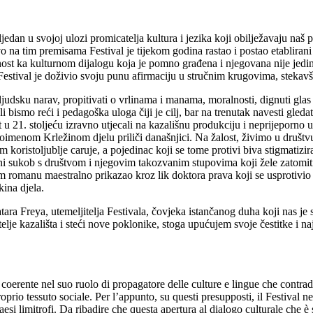
sljedan u svojoj ulozi promicatelja kultura i jezika koji obilježavaju naš
 na tim premisama Festival je tijekom godina rastao i postao etabliran
st ka kulturnom dijalogu koja je pomno građena i njegovana nije jedina
estival je doživio svoju punu afirmaciju u stručnim krugovima, stekavš
judsku narav, propitivati o vrlinama i manama, moralnosti, dignuti glas pr
bismo reći i pedagoška uloga čiji je cilj, bar na trenutak navesti gleda
 u 21. stoljeću izravno utjecali na kazališnu produkciju i neprijeporno 
oimenom Krležinom djelu priliči današnjici. Na žalost, živimo u društv
oristoljublje caruje, a pojedinac koji se tome protivi biva stigmatiziran
sukob s društvom i njegovim takozvanim stupovima koji žele zatomiti bunt
romanu maestralno prikazao kroz lik doktora prava koji se usprotivio l
ina djela.
a Freya, utemeljitelja Festivala, čovjeka istančanog duha koji nas je s
atelje kazališta i steći nove poklonike, stoga upućujem svoje čestitke i
coerente nel suo ruolo di propagatore delle culture e lingue che contrad
oprio tessuto sociale. Per l’appunto, su questi presupposti, il Festival n
paesi limitrofi. Da ribadire che questa apertura al dialogo culturale che 