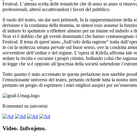
Festival. L’attenta scelta delle tematiche che di anno in anno si rinn
professionali, altresì accattivandosi i favori del pubblico.
Il ruolo del teatro, sin dai suoi primordi, fu la rappresentazione della s
derisione e la condanna della tirannia, in sintesi esso assunse la funzi
di indurre lo spettatore a riflettere almeno per un istante ed indurlo a
Non vi è dubbio che gli eventi drammatici che hanno contrassegnato il
Festival. Il tema di quest’anno „Sull’orlo della ragione“ tratta dall’
in cui la stoltezza umana prevale sul buon senso, ove la condotta amo
sovvertitore dell’ordine e del regime. L’opera di Krleža affronta tale re
sedare la rivolta e oscurare i propri crimini, bollando colui che ragi
in legge che si è opposto all’ipocrisia della società subendone l’estrom
Tutto quanto è stato accennato in questa prefazione non sarebbe possibil
l’emozionante universo del teatro, pertanto richiede tutta la nostra sti
pertanto mi pregio di esprimere i miei migliori auspici per un’ennesima
Komentari su zatvoreni
Video. Izdvojeno.