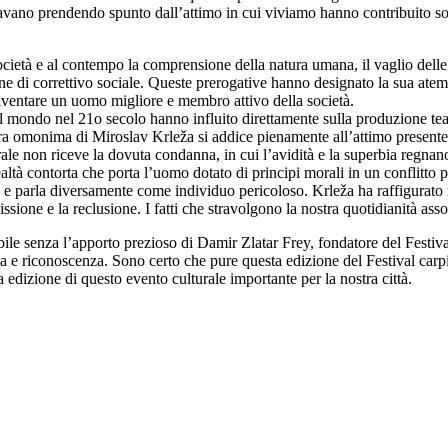
ovavano prendendo spunto dall’attimo in cui viviamo hanno contribuito so
ocietà e al contempo la comprensione della natura umana, il vaglio delle vir
one di correttivo sociale. Queste prerogative hanno designato la sua atem
 diventare un uomo migliore e membro attivo della società.
 mondo nel 21o secolo hanno influito direttamente sulla produzione teatr
opera omonima di Miroslav Krleža si addice pienamente all’attimo present
rale non riceve la dovuta condanna, in cui l’avidità e la superbia regna
altà contorta che porta l’uomo dotato di principi morali in un conflitto p
ona e parla diversamente come individuo pericoloso. Krleža ha raffigurat
issione e la reclusione. I fatti che stravolgono la nostra quotidianità a
e senza l’apporto prezioso di Damir Zlatar Frey, fondatore del Festival, 
ma e riconoscenza. Sono certo che pure questa edizione del Festival carpi
 edizione di questo evento culturale importante per la nostra città.