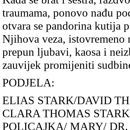
traumama, ponovo nađu pod
otvara se pandorina kutija p
Njihova veza, istovremeno n
prepun ljubavi, kaosa i nei
zauvijek promijeniti sudbin
PODJELA:
ELIAS STARK/DAVID THO
CLARA THOMAS STARK – 
POLICAJKA/ MARY/ DR.