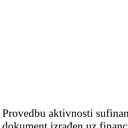
Provedbu aktivnosti sufin
dokument izrađen uz finan