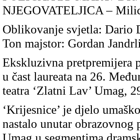
NJEGOVATELJICA – Milic
Oblikovanje svjetla: Dario 
Ton majstor: Gordan Jandrl
Ekskluzivna pretpremijera p
u čast laureata na 26. Međ
teatra ‘Zlatni Lav’ Umag, 2
‘Krijesnice’ je djelo umaško
nastalo unutar obrazovnog
Umag u segmentima dramsko