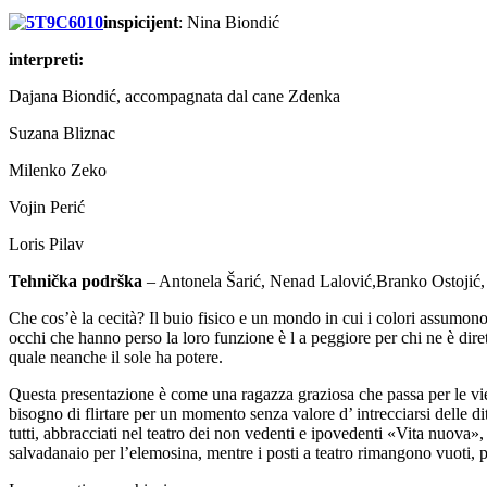
inspicijent
: Nina Biondić
interpreti:
Dajana Biondić, accompagnata dal cane Zdenka
Suzana Bliznac
Milenko Zeko
Vojin Perić
Loris Pilav
Tehnička podrška
– Antonela Šarić, Nenad Lalović,Branko Ostojić,
Che cos’è la cecità? Il buio fisico e un mondo in cui i colori assumono 
occhi che hanno perso la loro funzione è l a peggiore per chi ne è diret
quale neanche il sole ha potere.
Questa presentazione è come una ragazza graziosa che passa per le vie d
bisogno di flirtare per un momento senza valore d’ intrecciarsi delle d
tutti, abbracciati nel teatro dei non vedenti e ipovedenti «Vita nuova», 
salvadanaio per l’elemosina, mentre i posti a teatro rimangono vuoti, 