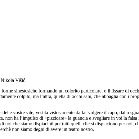
 Nikola Višić
forme sinestesiche formando un colorito particolare, o il fissare di occhi
tamente colpito, ma l’altra, quella di occhi sani, che abbaglia con i prop
elle vostre vite, vestita vistosamente da far volgere il capo, dallo sgua
ita, non ha l’impulso di «pizzicare» la guancia e svegliare in voi la fal
di noi che siamo dispiaciuti per tutti quelli che si dispiaciono per noi, c
perchè non siamo degni di avere un teatro nostro.