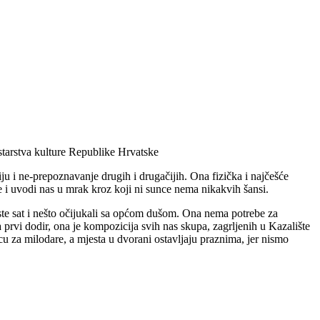
starstva kulture Republike Hrvatske
čiju i ne-prepoznavanje drugih i drugačijih. Ona fizička i najčešće
e i uvodi nas u mrak kroz koji ni sunce nema nikakvih šansi.
 ste sat i nešto očijukali sa općom dušom. Ona nema potrebe za
 prvi dodir, ona je kompozicija svih nas skupa, zagrljenih u Kazalište
icu za milodare, a mjesta u dvorani ostavljaju praznima, jer nismo