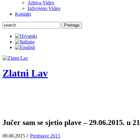
Arhiva Video
Izdvojeno Video
Kontakt
Pretraga
Zlatni Lav
ZLATNI LAV - LEONE D'ORO
27. Međunarodni festival komornog teatra
Jučer sam se sjetio plave – 29.06.2015. u 2
09.06.2015 //
Predstave 2015