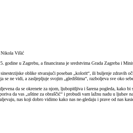
 Nikola Višić
015. godine u Zagrebu, a financirana je sredstvima Grada Zagreba i Mini
sinestezijske oblike stvarajući poseban „kolorit“, ili buljenje zdravih o
a se ne vidi, a zasljepljuje svojim „gledištima“, razboljeva sve oko seb
djevena da se okrenete za njom, ljubopitljiva i šarena pogleda, kako bi
 poriva da vas „uštine za obraščić“ i probudi vam lažnu nadu u ljubav na
ažaljevaju, nas koji dobro vidimo kako nas ne-gledaju i prave od nas kas