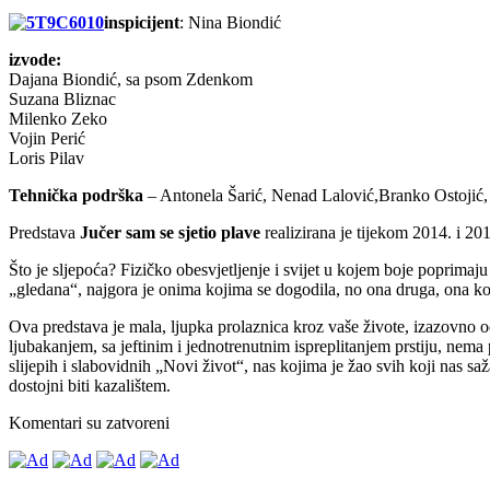
inspicijent
: Nina Biondić
izvode:
Dajana Biondić, sa psom Zdenkom
Suzana Bliznac
Milenko Zeko
Vojin Perić
Loris Pilav
Tehnička podrška
– Antonela Šarić, Nenad Lalović,Branko Ostojić,
Predstava
Jučer sam se sjetio plave
realizirana je tijekom 2014. i 2
Što je sljepoća? Fizičko obesvjetljenje i svijet u kojem boje poprimaju 
„gledana“, najgora je onima kojima se dogodila, no ona druga, ona koj
Ova predstava je mala, ljupka prolaznica kroz vaše živote, izazovno o
ljubakanjem, sa jeftinim i jednotrenutnim ispreplitanjem prstiju, nema
slijepih i slabovidnih „Novi život“, nas kojima je žao svih koji nas s
dostojni biti kazalištem.
Komentari su zatvoreni