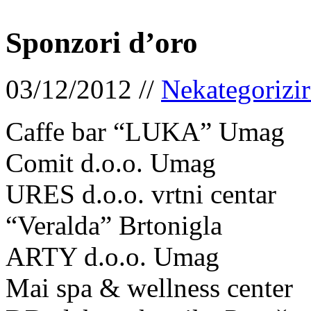
Sponzori d’oro
03/12/2012 //
Nekategorizi
Caffe bar “LUKA” Umag
Comit d.o.o. Umag
URES d.o.o. vrtni centar
“Veralda” Brtonigla
ARTY d.o.o. Umag
Mai spa & wellness center