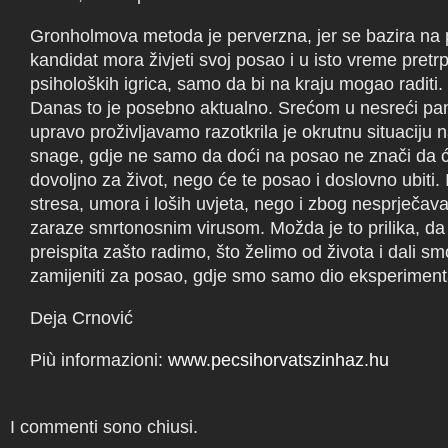
Gronholmova metoda je perverzna, jer se bazira na 
kandidat mora živjeti svoj posao i u isto vreme pretrpj
psiholoških igrica, samo da bi na kraju mogao raditi.
Danas to je posebno aktualno. Srećom u nesreći pa
upravo proživljavamo razotkrila je okrutnu situaciju n
snage, gdje ne samo da doći na posao ne znači da će
dovoljno za život, nego će te posao i doslovno ubiti.
stresa, umora i loših uvjeta, nego i zbog nesprječava
zaraze smrtonosnim virusom. Možda je to prilika, d
preispita zašto radimo, što želimo od života i dali s
zamijeniti za posao, gdje smo samo dio eksperiment
Deja Crnović
Più informazioni:
www.pecsihorvatszinhaz.hu
I commenti sono chiusi.