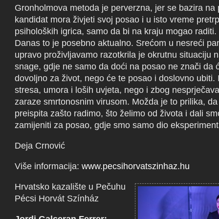
Gronholmova metoda je perverzna, jer se bazira na 
kandidat mora živjeti svoj posao i u isto vreme pretrpj
psiholoških igrica, samo da bi na kraju mogao raditi.
Danas to je posebno aktualno. Srećom u nesreći pa
upravo proživljavamo razotkrila je okrutnu situaciju n
snage, gdje ne samo da doći na posao ne znači da će
dovoljno za život, nego će te posao i doslovno ubiti.
stresa, umora i loših uvjeta, nego i zbog nesprječava
zaraze smrtonosnim virusom. Možda je to prilika, d
preispita zašto radimo, što želimo od života i dali s
zamijeniti za posao, gdje smo samo dio eksperiment
Deja Crnović
Više informacija:
www.pecsihorvatszinhaz.hu
Hrvatsko kazalište u Pečuhu
Pécsi Horvát Színház