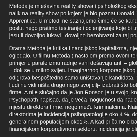
Metoda je mješavina reality showa i psihološkog ek
nalik na reality show po kojem je bio poznat Donald
Apprentice. U metodi ne saznajemo čime će se kandi
poslu, nego pratimo testiranje i ocjenjivanje koje bi 
jesu li dovoljno lukavi i dovoljno bezobrazni za taj p
Drama Metoda je kritika financijskog kapitalizma, nje
ogledalo. U filmu Metoda ( nastalom prema ovom tek
primjer u paralelizmu radnje vani dešavaju anti – globa
– dok se u mikro svijetu imaginarnog korporacijskog
odigrava bespoštedno samo uništavanje kandidata.
ljudi ne vidi ništa drugo nego svoj cilj- izabrati što bo
firme. A nije slučajno da je Jon Ronson je u svojoj kn
Psychopath napisao, da je veća mogućnost da nađ
mjestu direktora firme, nego među kriminalcima. N
direktorima je incidencija psihopatologije oko 4 %, 
generalnom populacijom oko1%. A kad pričamo o b
financijskom korporativnom sektoru, incidencija je bl