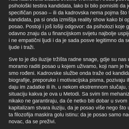
psihološki testira kandidata, lako bi bilo pomisliti da je
specifičan posao – ili da kadrovska nema pojma što 
kandidata, pa si onda izmišlja reality show kako bi o
posao. Postoji i još lošiji odgovor: da psiholozi koj
odavno znaju da u financijskom svijetu najbolje uspi
i ne empatični ljudi i da je sada posve legitimno da 
ljude i traži.
Sve to je dio iluzije tržišta radne snage, gdje su nas u
moramo raditi posao u kojem uživamo, koji nam je hob
smo rođeni. Kadrovske službe onda traže od kandid
biografije, preporuke i motivacijska pisma, pozivaju 
daju im zadatke ili ih, u nekom ekstremnom slučaju, s
situaciju kakva je ova u Metodi. Sa svim tim mehani
nikako ne garantiraju, da će netko biti dobar u svom 
kapitalizam stvara iluziju, da je posao više nego što u
ta filozofija maskira golu istinu: da je posao samo na
novac, da se preživi.