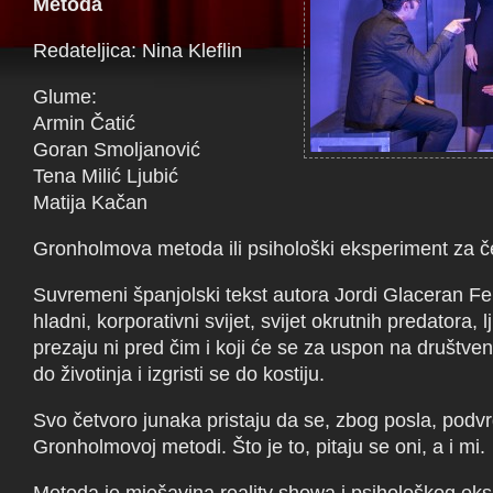
Metoda
Redateljica: Nina Kleflin
Glume:
Armin Čatić
Goran Smoljanović
Tena Milić Ljubić
Matija Kačan
Gronholmova metoda ili psihološki eksperiment za č
Suvremeni španjolski tekst autora Jordi Glaceran Fe
hladni, korporativni svijet, svijet okrutnih predatora, l
prezaju ni pred čim i koji će se za uspon na društvenoj
do životinja i izgristi se do kostiju.
Svo četvoro junaka pristaju da se, zbog posla, podv
Gronholmovoj metodi. Što je to, pitaju se oni, a i mi.