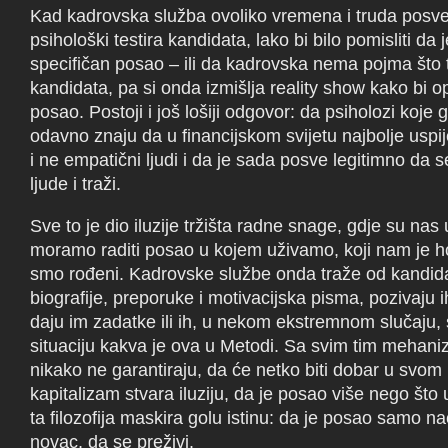
Kad kadrovska služba ovoliko vremena i truda posve
psihološki testira kandidata, lako bi bilo pomisliti da je
specifičan posao – ili da kadrovska nema pojma što 
kandidata, pa si onda izmišlja reality show kako bi o
posao. Postoji i još lošiji odgovor: da psiholozi koj
odavno znaju da u financijskom svijetu najbolje uspi
i ne empatični ljudi i da je sada posve legitimno da 
ljude i traži.
Sve to je dio iluzije tržišta radne snage, gdje su nas u
moramo raditi posao u kojem uživamo, koji nam je hob
smo rođeni. Kadrovske službe onda traže od kandid
biografije, preporuke i motivacijska pisma, pozivaju 
daju im zadatke ili ih, u nekom ekstremnom slučaju, s
situaciju kakva je ova u Metodi. Sa svim tim mehani
nikako ne garantiraju, da će netko biti dobar u svom 
kapitalizam stvara iluziju, da je posao više nego što u
ta filozofija maskira golu istinu: da je posao samo na
novac, da se preživi.