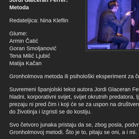
Jordi Galceran Ferrer:
Metoda
Redateljica: Nina Kleflin
Glume:
Armin Čatić
Goran Smoljanović
Tena Milić Ljubić
Matija Kačan
Gronholmova metoda ili psihološki eksperiment za č
Suvremeni španjolski tekst autora Jordi Glaceran Fe
hladni, korporativni svijet, svijet okrutnih predatora, l
prezaju ni pred čim i koji će se za uspon na društvenoj
do životinja i izgristi se do kostiju.
Svo četvoro junaka pristaju da se, zbog posla, podv
Gronholmovoj metodi. Što je to, pitaju se oni, a i mi.