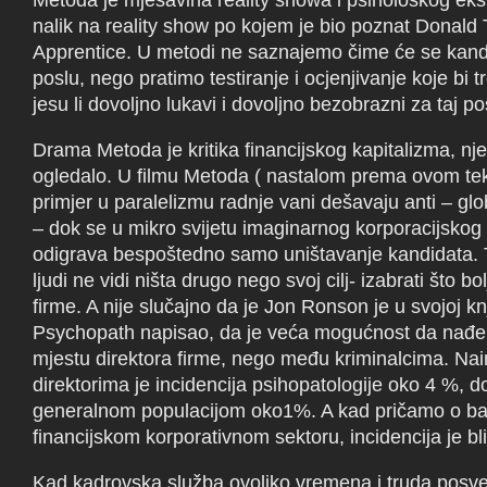
Metoda je mješavina reality showa i psihološkog ek
nalik na reality show po kojem je bio poznat Donald
Apprentice. U metodi ne saznajemo čime će se kandi
poslu, nego pratimo testiranje i ocjenjivanje koje bi 
jesu li dovoljno lukavi i dovoljno bezobrazni za taj p
Drama Metoda je kritika financijskog kapitalizma, nje
ogledalo. U filmu Metoda ( nastalom prema ovom tek
primjer u paralelizmu radnje vani dešavaju anti – globa
– dok se u mikro svijetu imaginarnog korporacijskog
odigrava bespoštedno samo uništavanje kandidata.
ljudi ne vidi ništa drugo nego svoj cilj- izabrati što bo
firme. A nije slučajno da je Jon Ronson je u svojoj kn
Psychopath napisao, da je veća mogućnost da nađ
mjestu direktora firme, nego među kriminalcima. N
direktorima je incidencija psihopatologije oko 4 %, 
generalnom populacijom oko1%. A kad pričamo o b
financijskom korporativnom sektoru, incidencija je bl
Kad kadrovska služba ovoliko vremena i truda posve