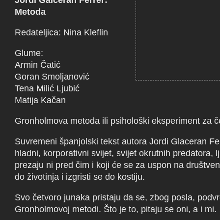
Jordi Galceran Ferrer:
Metoda
Redateljica: Nina Kleflin
Glume:
Armin Čatić
Goran Smoljanović
Tena Milić Ljubić
Matija Kačan
Gronholmova metoda ili psihološki eksperiment za č
Suvremeni španjolski tekst autora Jordi Glaceran Fe
hladni, korporativni svijet, svijet okrutnih predatora, l
prezaju ni pred čim i koji će se za uspon na društvenoj
do životinja i izgristi se do kostiju.
Svo četvoro junaka pristaju da se, zbog posla, podv
Gronholmovoj metodi. Što je to, pitaju se oni, a i mi.