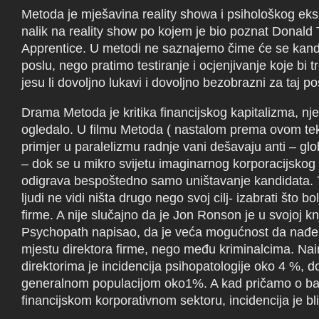
Metoda je mješavina reality showa i psihološkog ek
nalik na reality show po kojem je bio poznat Donald
Apprentice. U metodi ne saznajemo čime će se kandi
poslu, nego pratimo testiranje i ocjenjivanje koje bi 
jesu li dovoljno lukavi i dovoljno bezobrazni za taj p
Drama Metoda je kritika financijskog kapitalizma, nje
ogledalo. U filmu Metoda ( nastalom prema ovom tek
primjer u paralelizmu radnje vani dešavaju anti – globa
– dok se u mikro svijetu imaginarnog korporacijskog
odigrava bespoštedno samo uništavanje kandidata.
ljudi ne vidi ništa drugo nego svoj cilj- izabrati što bo
firme. A nije slučajno da je Jon Ronson je u svojoj kn
Psychopath napisao, da je veća mogućnost da nađ
mjestu direktora firme, nego među kriminalcima. N
direktorima je incidencija psihopatologije oko 4 %, 
generalnom populacijom oko1%. A kad pričamo o b
financijskom korporativnom sektoru, incidencija je bl