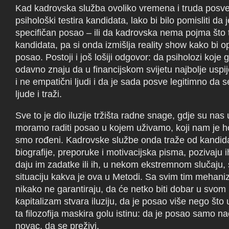
Kad kadrovska služba ovoliko vremena i truda posve
psihološki testira kandidata, lako bi bilo pomisliti da je
specifičan posao – ili da kadrovska nema pojma što 
kandidata, pa si onda izmišlja reality show kako bi o
posao. Postoji i još lošiji odgovor: da psiholozi koj
odavno znaju da u financijskom svijetu najbolje uspi
i ne empatični ljudi i da je sada posve legitimno da 
ljude i traži.
Sve to je dio iluzije tržišta radne snage, gdje su nas u
moramo raditi posao u kojem uživamo, koji nam je hob
smo rođeni. Kadrovske službe onda traže od kandid
biografije, preporuke i motivacijska pisma, pozivaju 
daju im zadatke ili ih, u nekom ekstremnom slučaju, s
situaciju kakva je ova u Metodi. Sa svim tim mehani
nikako ne garantiraju, da će netko biti dobar u svom 
kapitalizam stvara iluziju, da je posao više nego što u
ta filozofija maskira golu istinu: da je posao samo na
novac, da se preživi.