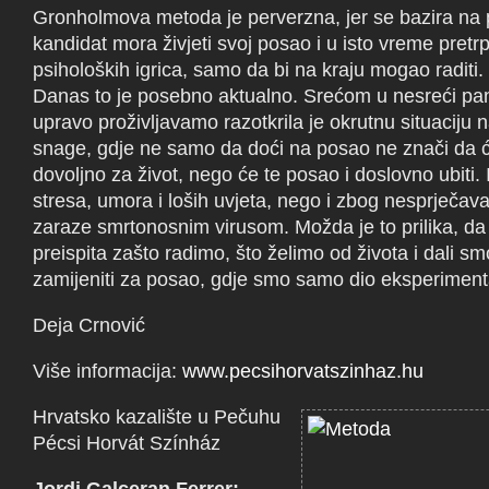
Gronholmova metoda je perverzna, jer se bazira na 
kandidat mora živjeti svoj posao i u isto vreme pretrpj
psiholoških igrica, samo da bi na kraju mogao raditi.
Danas to je posebno aktualno. Srećom u nesreći pa
upravo proživljavamo razotkrila je okrutnu situaciju n
snage, gdje ne samo da doći na posao ne znači da će
dovoljno za život, nego će te posao i doslovno ubiti.
stresa, umora i loših uvjeta, nego i zbog nesprječava
zaraze smrtonosnim virusom. Možda je to prilika, d
preispita zašto radimo, što želimo od života i dali s
zamijeniti za posao, gdje smo samo dio eksperiment
Deja Crnović
Više informacija:
www.pecsihorvatszinhaz.hu
Hrvatsko kazalište u Pečuhu
Pécsi Horvát Színház