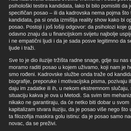
psihološki testira kandidata, lako bi bilo pomisliti da je
specifičan posao – ili da kadrovska nema pojma što 
kandidata, pa si onda izmišlja reality show kako bi o
posao. Postoji i još lošiji odgovor: da psiholozi koj
odavno znaju da u financijskom svijetu najbolje uspi
i ne empatični ljudi i da je sada posve legitimno da 
ljude i traži.
Sve to je dio iluzije tržišta radne snage, gdje su nas u
moramo raditi posao u kojem uživamo, koji nam je hob
smo rođeni. Kadrovske službe onda traže od kandid
biografije, preporuke i motivacijska pisma, pozivaju 
daju im zadatke ili ih, u nekom ekstremnom slučaju, s
situaciju kakva je ova u Metodi. Sa svim tim mehani
nikako ne garantiraju, da će netko biti dobar u svom 
kapitalizam stvara iluziju, da je posao više nego što u
ta filozofija maskira golu istinu: da je posao samo na
novac, da se preživi.