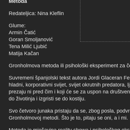
Metoda
Redateljica: Nina Kleflin
Glume:
Armin Čatić
Goran Smoljanović
Tena Milić Ljubić
Matija Kačan
Gronholmova metoda ili psihološki eksperiment za č
Suvremeni španjolski tekst autora Jordi Glaceran Fe
hladni, korporativni svijet, svijet okrutnih predatora, l
prezaju ni pred čim i koji će se za uspon na društvenoj
do životinja i izgristi se do kostiju.
Svo četvoro junaka pristaju da se, zbog posla, podv
Gronholmovoj metodi. Što je to, pitaju se oni, a i mi.