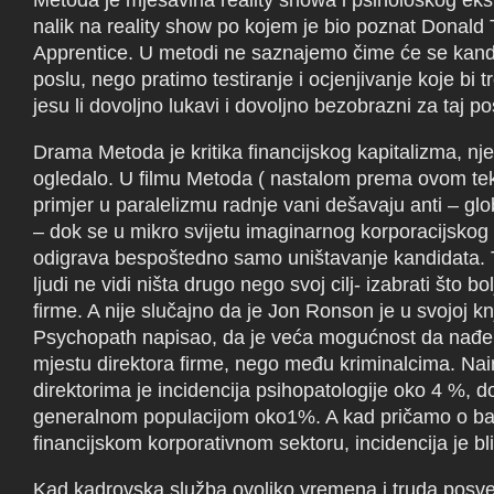
Metoda je mješavina reality showa i psihološkog ek
nalik na reality show po kojem je bio poznat Donald
Apprentice. U metodi ne saznajemo čime će se kandi
poslu, nego pratimo testiranje i ocjenjivanje koje bi 
jesu li dovoljno lukavi i dovoljno bezobrazni za taj p
Drama Metoda je kritika financijskog kapitalizma, nje
ogledalo. U filmu Metoda ( nastalom prema ovom tek
primjer u paralelizmu radnje vani dešavaju anti – globa
– dok se u mikro svijetu imaginarnog korporacijskog
odigrava bespoštedno samo uništavanje kandidata.
ljudi ne vidi ništa drugo nego svoj cilj- izabrati što bo
firme. A nije slučajno da je Jon Ronson je u svojoj kn
Psychopath napisao, da je veća mogućnost da nađ
mjestu direktora firme, nego među kriminalcima. N
direktorima je incidencija psihopatologije oko 4 %, 
generalnom populacijom oko1%. A kad pričamo o b
financijskom korporativnom sektoru, incidencija je bl
Kad kadrovska služba ovoliko vremena i truda posve