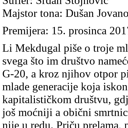
Sufler: Srđan Stojnović
Majstor tona: Dušan Jovan
Premijera: 15. prosinca 20
Li Mekdugal piše o troje mla
svega što im društvo nameć
G-20, a kroz njihov otpor pi
mlade generacije koja iskon
kapitalističkom društvu, gd
još moćniji a obični smrtnici
nije u redu. Priču prelama, 