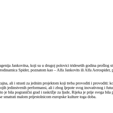
nija Jankovitsa, koji su u drugoj polovici tridesetih godina prošlog sto
dinamica Spider, poznatom kao – Alfa Jankovits ili Alfa Aerospider, pr
zajna, ali i strasti za jednim projektom koji treba provoditi i provoditi:
jih jedinstvenih performansi, ali i zbog ljepote svog inovativnog i futuri
 je bila pogranični grad i raskrižje za ljude, Rijeka je prije svega bila p
e smatrati malom prijestolnicom europske kulture toga doba.