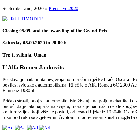
September 2nd, 2020 //
Predstave 2020
Closing 05.09. and the awarding of the Grand Prix
Saturday 05.09.2020 in 20:00 h
Trg 1. svibnja, Umag
L’Alfa Romeo Jankovits
Pedstava je nadahnuta nevjerojatnom pričom riječke braće Oscara i Euge
povijest svjetskog automobilizma. Riječ je o Alfa Romeu 6C 2300 Aero
Fiume iz 1930-ih.
Priča o strasti, onoj za automobile, istraživanju na polju mehanike i di
budući da je bila najbrža na svijetu, morala je nadmašiti ostale zbog svo
konture svijeta koji više ne postoji, odnosno Rijeke iz 1930-ih. Osim što
ruku pod ruku sa svjetovnim životom i u određenom smislu mogla bi s