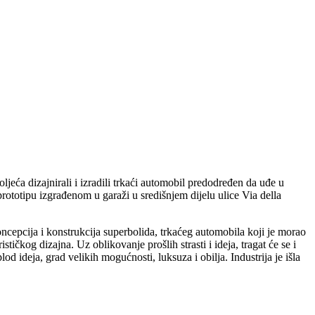
ljeća dizajnirali i izradili trkaći automobil predodređen da uđe u
ototipu izgrađenom u garaži u središnjem dijelu ulice Via della
 koncepcija i konstrukcija superbolida, trkaćeg automobila koji je morao
stičkog dizajna. Uz oblikovanje prošlih strasti i ideja, tragat će se i
lod ideja, grad velikih mogućnosti, luksuza i obilja. Industrija je išla