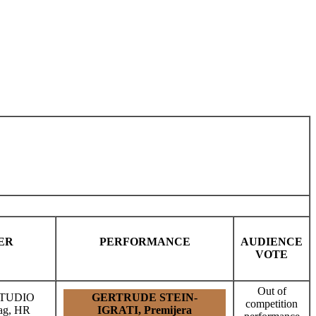
ER
PERFORMANCE
AUDIENCE
VOTE
Out of
TUDIO
GERTRUDE STEIN-
competition
g, HR
IGRATI, Premijera