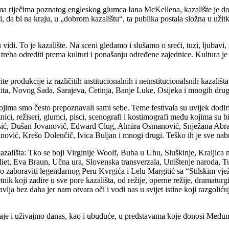
Prema riječima poznatog engleskog glumca Iana McKellena, kazalište je d
obi, da bi na kraju, u „dobrom kazalištu“, ta publika postala složna u uži
vidi. To je kazalište. Na sceni gledamo i slušamo o sreći, tuzi, ljubavi
 treba odrediti prema kulturi i ponašanju određene zajednice. Kultura je
e produkcije iz različitih institucionalnih i neinstitucionalsnih kazališ
ita, Novog Sada, Sarajeva, Cetinja, Banje Luke, Osijeka i mnogih dru
u kojima smo često prepoznavali sami sebe. Teme festivala su uvijek dod
ici, režiseri, glumci, pisci, scenografi i kostimografi među kojima su
ć, Dušan Jovanovič, Edward Clug, Almira Osmanović, Snježana Abram
ović, Krešo Dolenčič, Ivica Buljan i mnogi drugi. Teško ih je sve nabr
 kazališta: Tko se boji Virginije Woolf, Buba u Uhu, Sluškinje, Kraljic
et, Eva Braun, Učna ura, Slovenska transverzala, Uništenje naroda, 
o zaboraviti legendarnog Peru Kvrgića i Lelu Margitić sa “Stilskim vježb
nik koji zadire u sve pore kazališta, od režije, operne režije, dramaturg
tavlja bez daha jer nam otvara oči i vodi nas u svijet istine koji razgoli
đaje i uživajmo danas, kao i ubuduće, u predstavama koje donosi Međuna