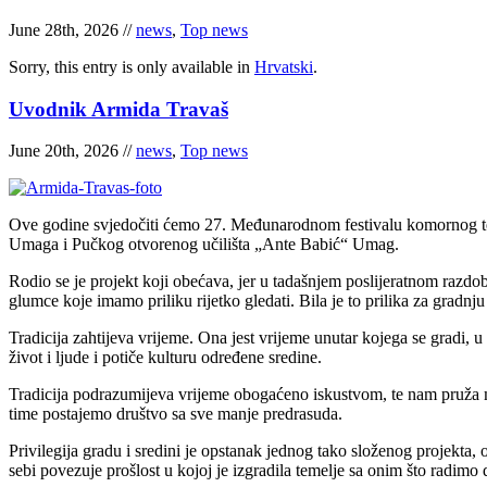
June 28th, 2026 //
news
,
Top news
Sorry, this entry is only available in
Hrvatski
.
Uvodnik Armida Travaš
June 20th, 2026 //
news
,
Top news
Ove godine svjedočiti ćemo 27. Međunarodnom festivalu komornog tea
Umaga i Pučkog otvorenog učilišta „Ante Babić“ Umag.
Rodio se je projekt koji obećava, jer u tadašnjem poslijeratnom razdoblj
glumce koje imamo priliku rijetko gledati. Bila je to prilika za gradn
Tradicija zahtijeva vrijeme. Ona jest vrijeme unutar kojega se gradi, 
život i ljude i potiče kulturu određene sredine.
Tradicija podrazumijeva vrijeme obogaćeno iskustvom, te nam pruža mo
time postajemo društvo sa sve manje predrasuda.
Privilegija gradu i sredini je opstanak jednog tako složenog projekta, 
sebi povezuje prošlost u kojoj je izgradila temelje sa onim što radimo d