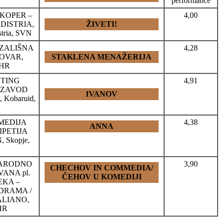
performance
KOPER –
4,00
DISTRIA,
ŽIVETI!
stria, SVN
ZALIŠNA
4,28
OVAR,
STAKLENA MENAŽERIJA
 HR
TING
4,91
 ZAVOD
IVANOV
Kobaruid,
MEDIJA
4,38
ANNA
IPETIJA
 Skopje,
NARODNO
3,90
CHECHOV IN COMMEDIA/
VANA pl.
ČEHOV U KOMEDIJI
EKA –
DRAMA /
LIANO,
 HR