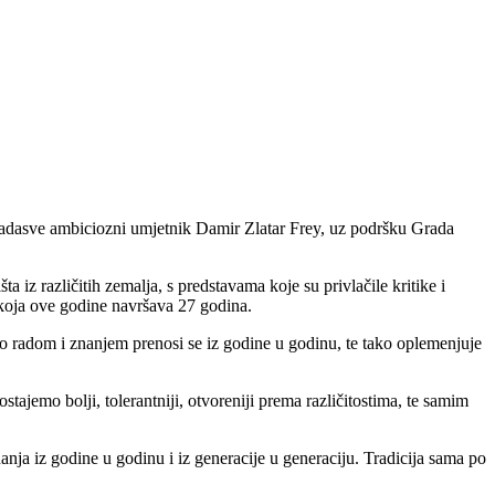
nadasve ambiciozni umjetnik Damir Zlatar Frey, uz podršku Grada
a iz različitih zemalja, s predstavama koje su privlačile kritike i
, koja ove godine navršava 27 godina.
čeno radom i znanjem prenosi se iz godine u godinu, te tako oplemenjuje
emo bolji, tolerantniji, otvoreniji prema različitostima, te samim
nanja iz godine u godinu i iz generacije u generaciju. Tradicija sama po