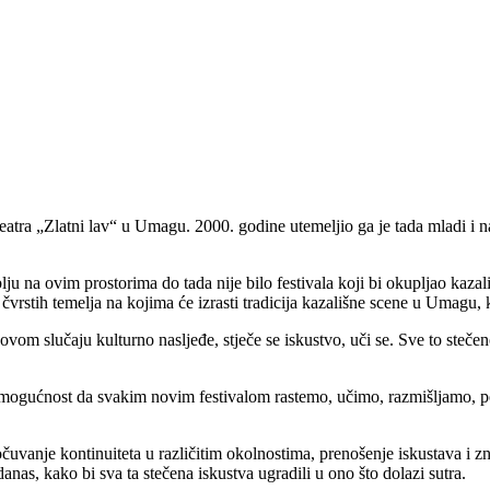
tra „Zlatni lav“ u Umagu. 2000. godine utemeljio ga je tada mladi i 
u na ovim prostorima do tada nije bilo festivala koji bi okupljao kazališt
ju čvrstih temelja na kojima će izrasti tradicija kazališne scene u Umagu
u ovom slučaju kulturno nasljeđe, stječe se iskustvo, uči se. Sve to ste
gućnost da svakim novim festivalom rastemo, učimo, razmišljamo, postaj
očuvanje kontinuiteta u različitim okolnostima, prenošenje iskustava i z
anas, kako bi sva ta stečena iskustva ugradili u ono što dolazi sutra.