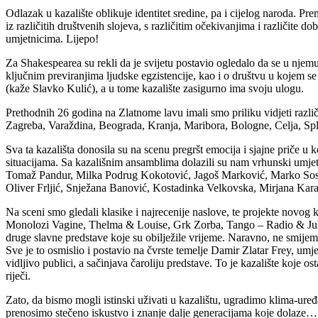
Odlazak u kazalište oblikuje identitet sredine, pa i cijelog naroda. 
iz različitih društvenih slojeva, s različitim očekivanjima i različite d
umjetnicima. Lijepo!
Za Shakespearea su rekli da je svijetu postavio ogledalo da se u njemu 
ključnim previranjima ljudske egzistencije, kao i o društvu u kojem se
(kaže Slavko Kulić), a u tome kazalište zasigurno ima svoju ulogu.
Prethodnih 26 godina na Zlatnome lavu imali smo priliku vidjeti različit
Zagreba, Varaždina, Beograda, Kranja, Maribora, Bologne, Celja, Spl
Sva ta kazališta donosila su na scenu pregršt emocija i sjajne priče 
situacijama. Sa kazališnim ansamblima dolazili su nam vrhunski umjetn
Tomaž Pandur, Milka Podrug Kokotović, Jagoš Marković, Marko Sosi
Oliver Frljić, Snježana Banović, Kostadinka Velkovska, Mirjana Karan
Na sceni smo gledali klasike i najrecenije naslove, te projekte novog
Monolozi Vagine, Thelma & Louise, Grk Zorba, Tango – Radio & Juli
druge slavne predstave koje su obilježile vrijeme. Naravno, ne smijem
Sve je to osmislio i postavio na čvrste temelje Damir Zlatar Frey, umjet
vidljivo publici, a sačinjava čaroliju predstave. To je kazalište koje os
riječi.
Zato, da bismo mogli istinski uživati u kazalištu, ugradimo klima-ure
prenosimo stečeno iskustvo i znanje dalje generacijama koje dolaze…