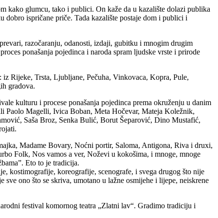
om kako glumcu, tako i publici. On kaže da u kazalište dolazi publika
tku dobro ispričane priče. Tada kazalište postaje dom i publici i
, prevari, razočaranju, odanosti, izdaji, gubitku i mnogim drugim
 proces ponašanja pojedinca i naroda spram ljudske vrste i prirode
ta: iz Rijeke, Trsta, Ljubljane, Pečuha, Vinkovaca, Kopra, Pule,
gih gradova.
irivale kulturu i procese ponašanja pojedinca prema okruženju u danim
 bili Paolo Magelli, Ivica Boban, Meta Hočevar, Mateja Koležnik,
ović, Saša Broz, Senka Bulić, Borut Šeparović, Dino Mustafić,
ojati.
a majka, Madame Bovary, Noćni portir, Saloma, Antigona, Riva i druxi,
Turbo Folk, Nos vamos a ver, Noževi u kokošima, i mnoge, mnoge
ama”. Eto to je tradicija.
ije, kostimografije, koreografije, scenografe, i svega drugog što nije
ćuje sve ono što se skriva, umotano u lažne osmijehe i lijepe, neiskrene
rodni festival komornog teatra „Zlatni lav“. Gradimo tradiciju i