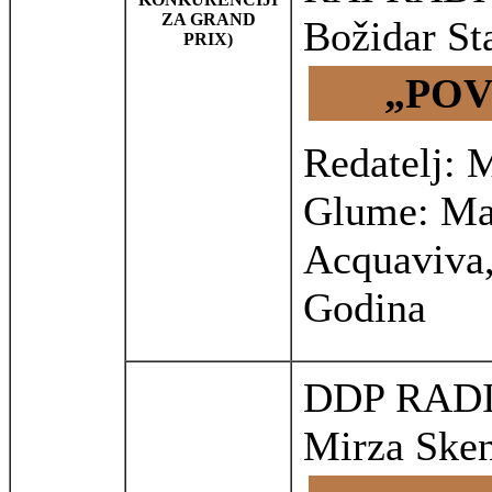
ZA GRAND
Božidar St
PRIX)
„POV
Redatelj: 
Glume: Mau
Acquaviva,
Godina
DDP RAD
Mirza Sken