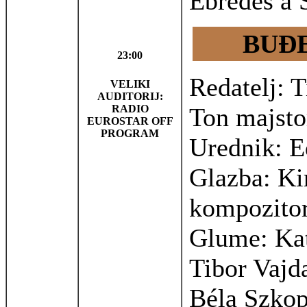
Ébredés a 
BUĐE
23:00
Redatelj: T
VELIKI
AUDITORIJ:
RADIO
Ton majsto
EUROSTAR OFF
PROGRAM
Urednik: E
Glazba: Kir
kompozitor
Glume: Kat
Tibor Vajd
Béla Szkop