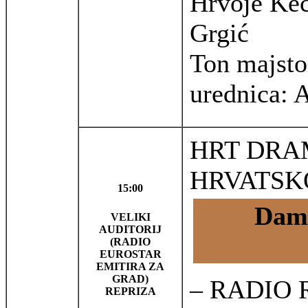
Hrvoje Keč
Grgić
Ton majsto
urednica: 
HRT DRA
HRVATSK
15:00
Dami
VELIKI
AUDITORIJ
(RADIO
EUROSTAR
EMITIRA ZA
GRAD)
– RADIO
REPRIZA