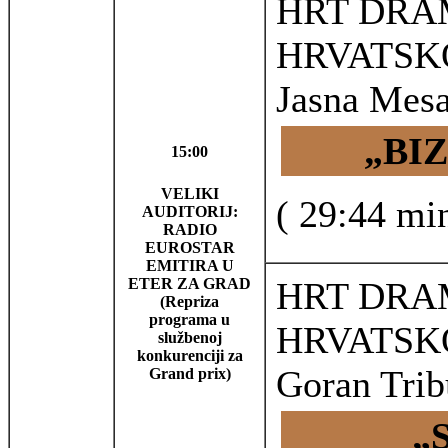
HRT DRA
HRVATSK
Jasna Mesar
„BI
15:00
VELIKI
( 29:44 mi
AUDITORIJ:
RADIO
EUROSTAR
EMITIRA U
ETER ZA GRAD
HRT DRA
(Repriza
programa u
HRVATSK
službenoj
konkurenciji za
Goran Trib
Grand prix)
„