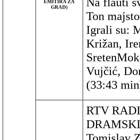
Na flauti s
EMITIRA ZA
GRAD)
Ton majsto
Igrali su: 
Križan, Ire
SretenMoko
Vujčić, Dor
(33:43 min
RTV RADI
DRAMSK
Tomislav Z