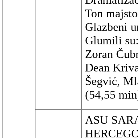
Ton majsto
Glazbeni u
Glumili su
Zoran Čubr
Dean Kriva
Šegvić, Ml
(54,55 min
ASU SARA
HERCEGO