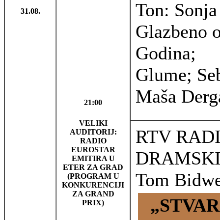
Ton: Sonja 
31.08.
Glazbeno o
Godina;
Glume; Seb
Maša Derga
21:00
VELIKI
RTV RADI
AUDITORIJ:
RADIO
EUROSTAR
DRAMSK
EMITIRA U
ETER ZA GRAD
Tom Bidwe
(PROGRAM U
KONKURENCIJI
ZA GRAND
„STVAR
PRIX)