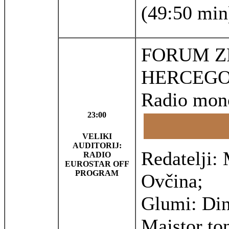
(49:50 min
FORUM ZF
HERCEGO
Radio mon
23:00
VELIKI
AUDITORIJ:
Redatelji:
RADIO
EUROSTAR OFF
PROGRAM
Ovčina;
Glumi: Din
Majstor to