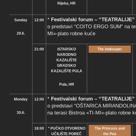
Rijeka, HR
*
Festivalski forum – “TEATRALIJE”
Sunday
12:00
o predstavi “COITO ERGO SUM” na tera
MI»-plato robne kuće
29.6.
21:00
ISTARSKO
The innkeeper
NARODNO
KAZALIŠTE
GRADSKO
KAZALIŠTE PULA
Pula, HR
*
Festivalski forum – “TEATRALIJE”
Monday
12:00
o predstavi “OŠTARICA MIRANDOLINA 
na terasi Bistroa «TI-MI»-plato robne 
30.6.
18:00
* PUČKO OTVORENO
The Princess and
UČILIŠTE POREČ
the Pea