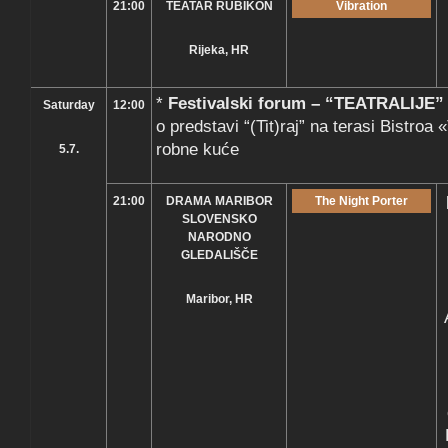
21:00
TEATAR RUBIKON
Vibration
Rijeka, HR
*
Festivalski forum – “TEATRALIJE”
Saturday
12:00
o predstavi “(Tit)raj” na terasi Bistroa 
robne kuće
5.7.
21:00
DRAMA MARIBOR
The Night Porter
SLOVENSKO
NARODNO
GLEDALIŠČE
Maribor, HR