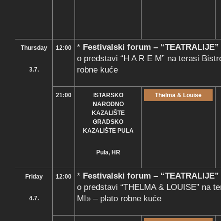
*
Festivalski forum – “TEATRALIJE”
Thursday
12:00
o predstavi “H A R E M” na terasi Bistr
robne kuće
3.7.
21:00
ISTARSKO
Thelma & Louise
NARODNO
KAZALIŠTE
GRADSKO
KAZALIŠTE PULA
Pula, HR
*
Festivalski forum – “TEATRALIJE”
Friday
12:00
o predstavi “THELMA & LOUISE” na ter
MI» – plato robne kuće
4.7.