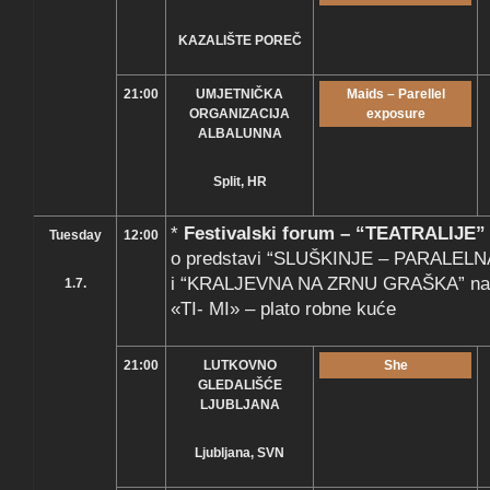
KAZALIŠTE POREČ
21:00
UMJETNIČKA
Maids – Parellel
ORGANIZACIJA
exposure
ALBALUNNA
Split, HR
*
Festivalski forum – “TEATRALIJE”
Tuesday
12:00
o predstavi “SLUŠKINJE – PARALEL
i “KRALJEVNA NA ZRNU GRAŠKA” na t
1.7.
«TI- MI» – plato robne kuće
21:00
LUTKOVNO
She
GLEDALIŠĆE
LJUBLJANA
Ljubljana, SVN