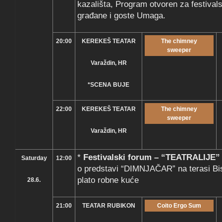
kazališta, Program otvoren za festivals
građane i goste Umaga.
20:00
KEREKEŠ TEATAR
The chimney
sweeper
Varaždin, HR
*SCENA BUJE
22:00
KEREKEŠ TEATAR
The chimney
sweeper
Varaždin, HR
*
Festivalski forum – “TEATRALIJE”
Saturday
12:00
o predstavi “DIMNJAČAR” na terasi Bi
plato robne kuće
28.6.
21:00
TEATAR RUBIKON
Coito Ergo Sum