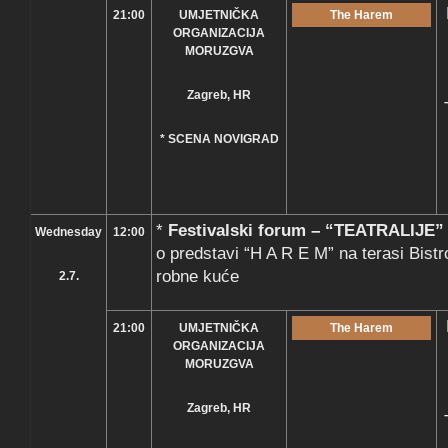
21:00
UMJETNIČKA
The Harem
ORGANIZACIJA
MORUZGVA
Zagreb, HR
* SCENA NOVIGRAD
*
Festivalski forum – “TEATRALIJE”
Wednesday
12:00
o predstavi “H A R E M” na terasi Bistr
robne kuće
2.7.
21:00
UMJETNIČKA
The Harem
ORGANIZACIJA
MORUZGVA
Zagreb, HR