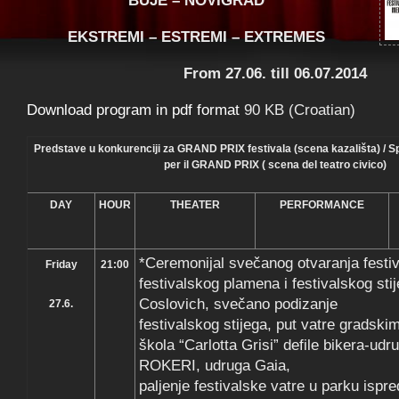
BUJE – NOVIGRAD
EKSTREMI – ESTREMI – EXTREMES
From 27.06. till 06.07.2014
Download program in pdf format
90 KB (Croatian)
Predstave u konkurenciji za GRAND PRIX festivala (scena kazališta) / Sp
per il GRAND PRIX ( scena del teatro civico)
DAY
HOUR
THEATER
PERFORMANCE
*Ceremonijal svečanog otvaranja festiv
Friday
21:00
festivalskog plamena i festivalskog sti
Coslovich, svečano podizanje
27.6.
festivalskog stijega, put vatre gradski
škola “Carlotta Grisi” defile bikera-u
ROKERI, udruga Gaia,
paljenje festivalske vatre u parku ispr