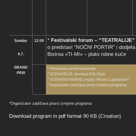
*
Festivalski forum – “TEATRALIJE”
Sunday
12:00
o predstavi “NOČNI PORTIR” i dodjela 
Bistroa «TI-MI» – plato robne kuće
6.7.
GRAND
* Predstava van konkurencije
PRIX
* SCENA BUJE, dvorana POU Buje
* SCENA NOVIGRAD, muzej *Museo Lapidarium*
* Organizator zadržava pravo izmjene programa.
*Organizator zadržava pravo izmjene programa
Download program in pdf format
90 KB (Croatian)