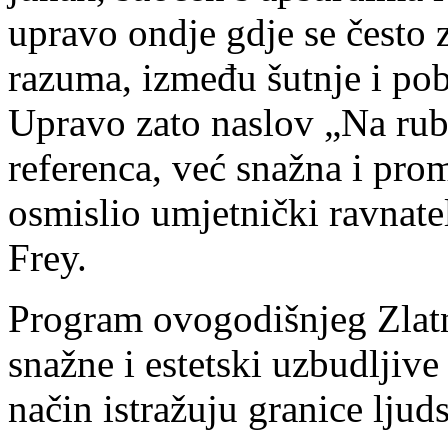
upravo ondje gdje se često 
razuma, između šutnje i pob
Upravo zato naslov „Na rubu
referenca, već snažna i prom
osmislio umjetnički ravnatel
Frey.
Program ovogodišnjeg Zlatn
snažne i estetski uzbudljive
način istražuju granice ljud