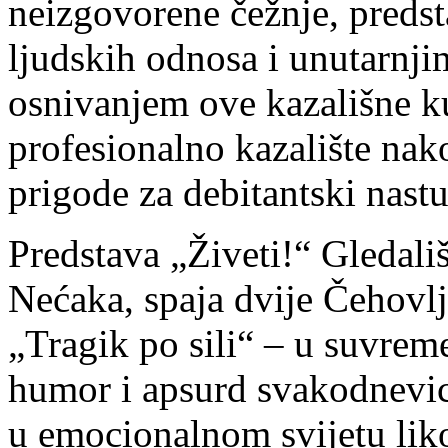
neizgovorene čežnje, predst
ljudskih odnosa i unutarnji
osnivanjem ove kazališne k
profesionalno kazalište nak
prigode za debitantski nast
Predstava „Živeti!“ Gledali
Nećaka, spaja dvije Čehovl
„Tragik po sili“ – u suvrem
humor i apsurd svakodnevic
u emocionalnom svijetu liko