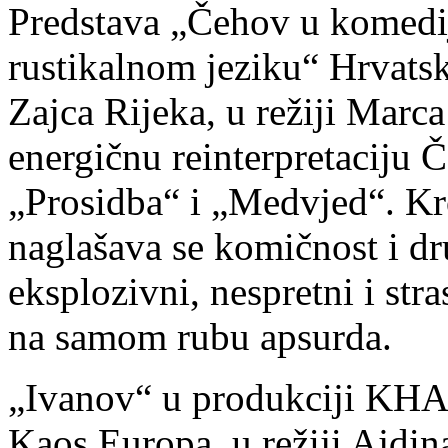
Predstava „Čehov u komedij
rustikalnom jeziku“ Hrvatsk
Zajca Rijeka, u režiji Marc
energičnu reinterpretaciju 
„Prosidba“ i „Medvjed“. Kro
naglašava se komičnost i dru
eksplozivni, nespretni i stra
na samom rubu apsurda.
„Ivanov“ u produkciji KH
Kaos Europa, u režiji Ajdin