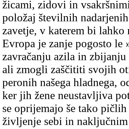
žicami, zidovi in vsakršnim
položaj številnih nadarjenih
zavetje, v katerem bi lahko 
Evropa je zanje pogosto le 
zavračanju azila in zbijanju
ali zmogli zaščititi svojih ot
peronih našega hladnega, o
ker jih žene neustavljiva p
se oprijemajo še tako pičlih
življenje sebi in naključn