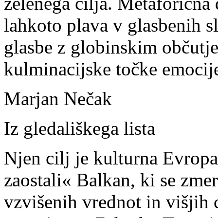
želenega cilja. Metaforična 
lahkoto plava v glasbenih s
glasbe z globinskim občutj
kulminacijske točke emocije 
Marjan Nečak
Iz gledališkega lista
Njen cilj je kulturna Evropa
zaostali« Balkan, ki se zme
vzvišenih vrednot in višjih c