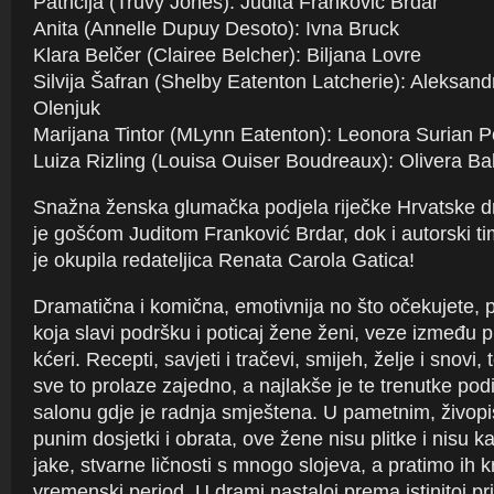
Patricija (Truvy Jones): Judita Franković Brdar
Anita (Annelle Dupuy Desoto): Ivna Bruck
Klara Belčer (Clairee Belcher): Biljana Lovre
Silvija Šafran (Shelby Eatenton Latcherie): Aleksand
Olenjuk
Marijana Tintor (MLynn Eatenton): Leonora Surian 
Luiza Rizling (Louisa Ouiser Boudreaux): Olivera Ba
Snažna ženska glumačka podjela riječke Hrvatske 
je gošćom Juditom Franković Brdar, dok i autorski ti
je okupila redateljica Renata Carola Gatica!
Dramatična i komična, emotivnija no što očekujete, p
koja slavi podršku i poticaj žene ženi, veze između pri
kćeri. Recepti, savjeti i tračevi, smijeh, želje i snov
sve to prolaze zajedno, a najlakše je te trenutke podij
salonu gdje je radnja smještena. U pametnim, živopi
punim dosjetki i obrata, ove žene nisu plitke i nisu k
jake, stvarne ličnosti s mnogo slojeva, a pratimo ih kr
vremenski period. U drami nastaloj prema istinitoj p