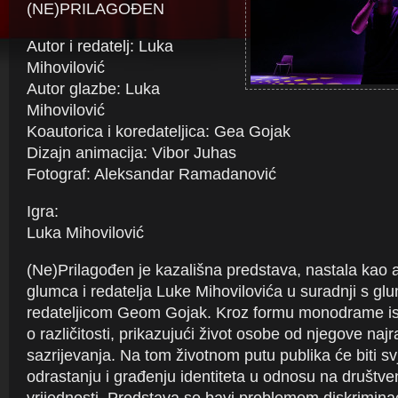
(NE)PRILAGOĐEN
Autor i redatelj: Luka
Mihovilović
Autor glazbe: Luka
Mihovilović
Koautorica i koredateljica: Gea Gojak
Dizajn animacija: Vibor Juhas
Fotograf: Aleksandar Ramadanović
Igra:
Luka Mihovilović
(Ne)Prilagođen je kazališna predstava, nastala kao a
glumca i redatelja Luke Mihovilovića u suradnji s gl
redateljicom Geom Gojak. Kroz formu monodrame isp
o različitosti, prikazujući život osobe od njegove naj
sazrijevanja. Na tom životnom putu publika će biti 
odrastanju i građenju identiteta u odnosu na društve