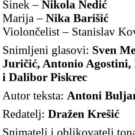
Sinek –
Nikola Nedić
Marija –
Nika Barišić
Violončelist – Stanislav Ko
Snimljeni glasovi:
Sven Me
Juričić, Antonio Agostini,
i Dalibor Piskrec
Autor teksta:
Antoni Bulja
Redatelj:
Dražen Krešić
Snimatelj i oblikovatelj ton