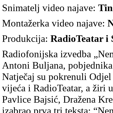
Snimatelj video najave:
Tin
Montažerka video najave:
N
Produkcija:
RadioTeatar i 
Radiofonijska izvedba „Nem
Antoni Buljana, pobjednika
Natječaj su pokrenuli Odje
vijeća i RadioTeatar, a žiri
Pavlice Bajsić, Dražena Kre
izabrao prva tri teksta: “N