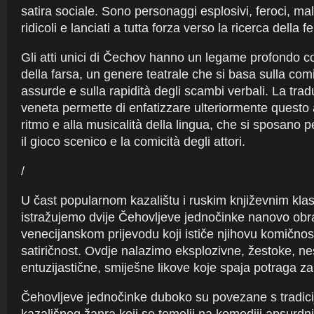
satira sociale. Sono personaggi esplosivi, feroci, mald
ridicoli e lanciati a tutta forza verso la ricerca della fel
Gli atti unici di Čechov hanno un legame profondo co
della farsa, un genere teatrale che si basa sulla comic
assurde e sulla rapidità degli scambi verbali. La trad
veneta permette di enfatizzare ulteriormente questo 
ritmo e alla musicalità della lingua, che si sposano 
il gioco scenico e la comicità degli attori.
/
U čast popularnom kazalištu i ruskim književnim klas
istražujemo dvije Čehovljeve jednočinke nanovo ob
venecijanskom prijevodu koji ističe njihovu komičnos
satiričnost. Ovdje nalazimo eksplozivne, žestoke, ne
entuzijastične, smiješne likove koje spaja potraga z
Čehovljeve jednočinke duboko su povezane s tradici