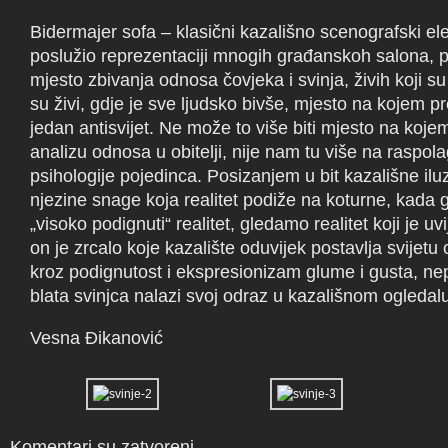
Bidermajer sofa – klasični kazališno scenografski ele
poslužio reprezentaciji mnogih građanskoh salona, p
mjesto zbivanja odnosa čovjeka i svinja, živih koji su 
su živi, gdje je sve ljudsko bivše, mjesto na kojem p
jedan antisvijet. Ne može to više biti mjesto na koj
analizu odnosa u obitelji, nije nam tu više na raspolag
psihologije pojedinca. Posizanjem u bit kazališne iluz
njezine snage koja realitet podiže na koturne, kad
„visoko podignuti“ realitet, gledamo realitet koji je u
on je zrcalo koje kazalište oduvijek postavlja svijetu
kroz podignutost i ekspresionizam glume i gusta, ne
blata svinjca nalazi svoj odraz u kazališnom ogledal
Vesna Đikanović
Komentari su zatvoreni