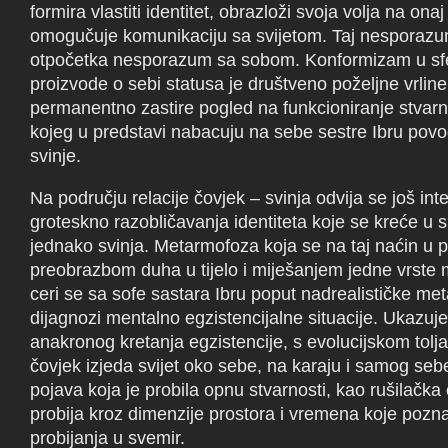
formira vlastiti identitet, obrazloži svoja volja na onaj
omogučuje komunikaciju sa svijetom. Taj nesporazum
otpočetka nesporazum sa sobom. Konformizam u sfer
proizvode o sebi statusa je društveno poželjne vrlin
permanentno zastire pogled na funkcioniranje stvarn
kojeg u predstavi nabacuju na sebe sestre Ibru pov
svinje.
Na području relacije čovjek – svinja odvija se još int
groteskno razobličavanja identiteta koje se kreće u 
jednako svinja. Metarmofoza koja se na taj naćin u p
preobrazbom duha u tijelo i miješanjem jedne vrste 
ceri se sa sofe sastara Ibru poput nadrealističke me
dijagnozi mentalno egzistencijalne situacije. Ukazuj
anakronog kretanja egzistencije, s evolucijskom tolj
čovjek izjeda svijet oko sebe, na karaju i samog seb
pojava koja je probila opnu stvarnosti, kao rušilačka 
probija kroz dimenzije prostora i vremena koje pozn
probijanja u svemir.