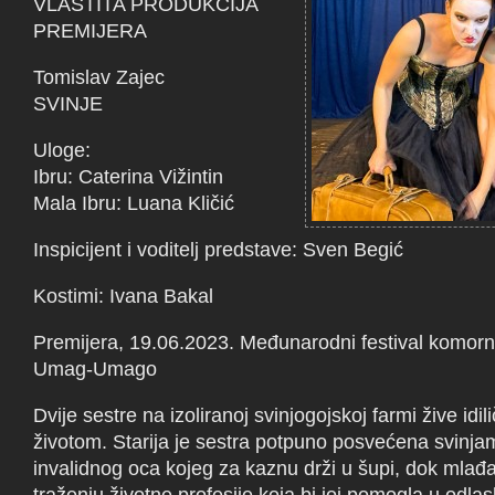
VLASTITA PRODUKCIJA
PREMIJERA
Tomislav Zajec
SVINJE
Uloge:
Ibru: Caterina Vižintin
Mala Ibru: Luana Kličić
Inspicijent i voditelj predstave: Sven Begić
Kostimi: Ivana Bakal
Premijera, 19.06.2023. Međunarodni festival komorno
Umag-Umago
Dvije sestre na izoliranoj svinjogojskoj farmi žive idi
životom. Starija je sestra potpuno posvećena svinjam
invalidnog oca kojeg za kaznu drži u šupi, dok mlađ