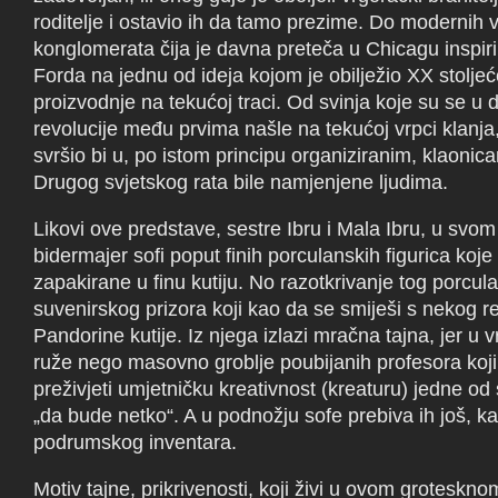
roditelje i ostavio ih da tamo prezime. Do modernih 
konglomerata čija je davna preteča u Chicagu inspiri
Forda na jednu od ideja kojom je obilježio XX stolj
proizvodnje na tekućoj traci. Od svinja koje su se u 
revolucije među prvima našle na tekućoj vrpci klanja, c
svršio bi u, po istom principu organiziranim, klaonic
Drugog svjetskog rata bile namjenjene ljudima.
Likovi ove predstave, sestre Ibru i Mala Ibru, u svom
bidermajer sofi poput finih porculanskih figurica koje 
zapakirane u finu kutiju. No razotkrivanje tog porcu
suvenirskog prizora koji kao da se smiješi s nekog r
Pandorine kutije. Iz njega izlazi mračna tajna, jer u 
ruže nego masovno groblje poubijanih profesora koji 
preživjeti umjetničku kreativnost (kreaturu) jedne od 
„da bude netko“. A u podnožju sofe prebiva ih još, ka
podrumskog inventara.
Motiv tajne, prikrivenosti, koji živi u ovom groteskn