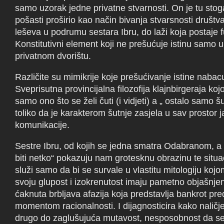
samo uzorak jedne privatne stvarnosti. On je tu stog
pošasti proširio kao način bivanja stvarsnosti društva
leševa u podrumu sestara Ibru, do laži koja postaje
Konstitutivni element koji ne prešućuje istinu samo 
privatnom dvorištu.
Različite su mimikrije koje prešućivanje istine nabac
Sveprisutna provincijalna filozofija klajnbirgeraja ko
samo ono što se želi čuti (i vidjeti) a „ ostalo samo šut
toliko da je karakterom šutnje zasjela u sav prostor j
komunikacije.
Sestre Ibru, od kojih se jedna smatra Odabranom, a
biti netko“ pokazuju nam grotesknu obrazinu te situac
služi samo da bi se survale u vlastitu mitologiju koj
svoju glupost i izokrenutost imaju pametno objašnjen
ćaknuta brbljava afazija koja predstavlja bankrot pred
momentom racionalnosti. I dijagnosticira kako naličje 
drugo do zaglušujuća mutavost, nesposobnost da se 