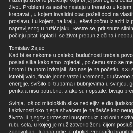
traženju životne profesije koja bi joj pomogla u odlas
život. Problemi za sestre nastaju u trenutku u kojem
krepavati, u kojem invalidni otac poželi doći na vlas
proslavu, i u kojem, na kraju, leševi počnu izlaziti iz
napravljenog u ružičnjaku. Sestre se, pritisnute siln
počinju pitati isplati li se život prepun zločina i neob
Tomislav Zajec
Kad bi se nekome u dalekoj budućnosti trebala povo
poslati slika kako smo izgledali, po čemu smo se m
florom i faunom izdvajali, što nas je na početku XXI s
istrebljivalo, finale jedne vrste i vremena, društvene
energije, svršilo bi trubama i bubnjevima u svinjcu, g
penkala nisu potrebne, a ako su i opstale, bivaju pr
Svinja, još od mitoloških slika nedjeljiv je dio ljudsk
i aktivnosti oko njega shvaćem je najčešće kao neu
života ili njegov grotesktni nusprodukt. Od onih skri
rubu sela, u kojeg je muž zatvorio ženu čijom posluš
zadovoljan, ili onog gdje je oboljeli vrgorački branitel