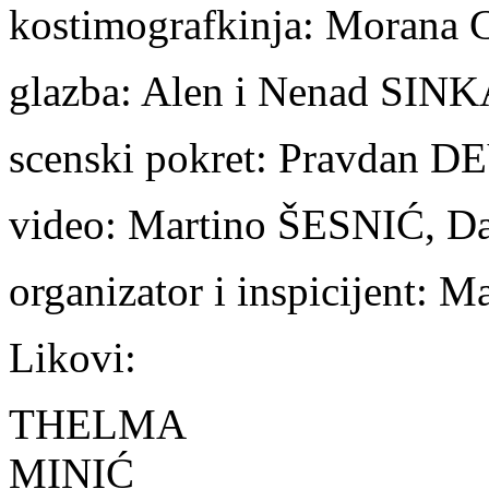
kostimografkinja: Moran
glazba: Alen i Nenad SIN
scenski pokret: Pravdan
video: Martino ŠESNIĆ,
D
organizator i inspicijent:
Likovi:
THELMA
MINIĆ