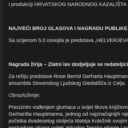
i produkciji HRVATSKOG NARODNOG KAZALIŠTA
NAJVEĆI BROJ GLASOVA I NAGRADU PUBLIKE
Sa ocijenom 5.0 osvojila je predstava „HELVERJE
Nagrada žirija – Zlatni lav dodjeljuje se redateljic
Za režiju predstave Rose Bernd Gerharta Hauptman
ansambla Slovenskog Ljudskog Gledališča iz Celja.
Obrazloženje:
Preciznim vođenjem glumaca u svijet likova knjiže
Gerhardta Hauptmanna, jednog od najznačajnijih nj
početka dvadesetog stoljeća Mateja Koležnik svojim 
postupkom otvara uvijek aktualno žensko pitanje i p