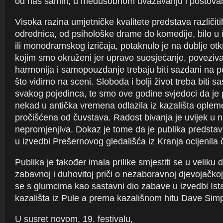
od nas samih, u međusobnom uvažavanju i poštovan
Visoka razina umjetničke kvalitete predstava različit
odrednica, od psihološke drame do komedije, bilo u
ili monodramskog izričaja, potaknulo je na dublje otkr
kojim smo okruženi jer upravo suosjećanje, poveziva
harmonija i samopouzdanje trebaju biti sazdani na p
što vidimo na sceni. Sloboda i bolji život treba biti sa
svakog pojedinca, te smo ove godine svjedoci da je 
nekad u antička vremena odlazila iz kazališta oplem
pročišćena od čuvstava. Radost bivanja je uvijek u 
nepromjenjiva. Dokaz je tome da je publika predsta
u izvedbi Prešernovog gledališća iz Kranja ocijenila
Publika je također imala prilike smjestiti se u veliku 
zabavnoj i duhovitoj priči o nezaboravnoj djevojačkoj 
se s glumcima kao sastavni dio zabave u izvedbi Is
kazališta iz Pule a prema kazališnom hitu Dave Sim
U susret novom, 19. festivalu,