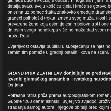
glumica Lučka Počkaj s oduzetim nogama nijansiran
detalja svaku svoju košćicu tijela i kreće se gotovo
balerina uz pomoć štaka znakovito omeđuje dramsk
gradeći psihološki trokut između svog muža, Rosi i 
prevarene žene koja osim tjelesnih bolova trpi i on
da osim svoga hendikepa više ne može dati svom 
pruža Rosi.
Uvjerljivost ostavlja publiku u suosjećanju sa njezin
samim tim pomaže u gradnji ostalih likova na sceni.
GRAND PRIX ZLATNI LAV dodjeljuje se predstavi
izvedbi glumačkog ansambla Hrvatskog narodnog
Osijeka
Potresna ratna priča prema autobiografskom roman
Gubine “260 dana” istinski i uvjerljivo svjedoči proživ
stradanja samog autora i njegove obitelji pred kojim 