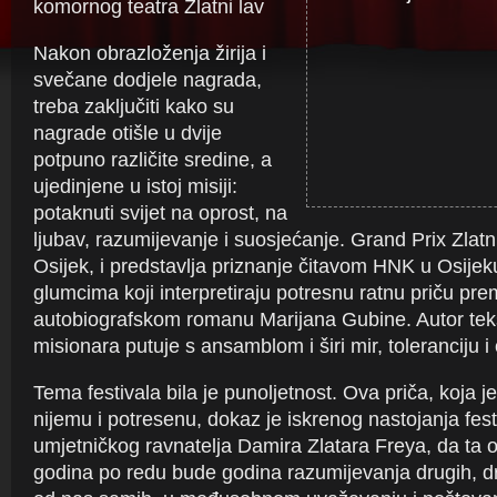
komornog teatra Zlatni lav
Nakon obrazloženja žirija i
svečane dodjele nagrada,
treba zaključiti kako su
nagrade otišle u dvije
potpuno različite sredine, a
ujedinjene u istoj misiji:
potaknuti svijet na oprost, na
ljubav, razumijevanje i suosjećanje. Grand Prix Zlatni
Osijek, i predstavlja priznanje čitavom HNK u Osijek
glumcima koji interpretiraju potresnu ratnu priču pr
autobiografskom romanu Marijana Gubine. Autor tek
misionara putuje s ansamblom i širi mir, toleranciju i 
Tema festivala bila je punoljetnost. Ova priča, koja je
nijemu i potresenu, dokaz je iskrenog nastojanja fest
umjetničkog ravnatelja Damira Zlatara Freya, da ta
godina po redu bude godina razumijevanja drugih, drug