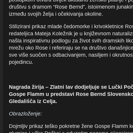
društvu s dramom “Rose Bernd”, istoimenom junaki
između svojih želja i očekivanja okoline.
Stilizirani prikaz mlade čedomorke i krivokletnice R
redateljica Mateja Koležnik je u književnom natural
našla inspirativnu podlogu za život svih dramskih liko
mrežu oko Rose i referiraju se na društvo današnjice
sve više suočen s odbacivanjem, nasiljem i okrutnos
pojedincu.
Nagrada žirija – Zlatni lav dodjeljuje se Lučki Po
Gospe Flamm u predstavi Rose Bernd Slovensk
Gledališča iz Celja.
Obrazloženje:
Dojmljiv prikaz teško pokretne žene Gospe Flamm koj