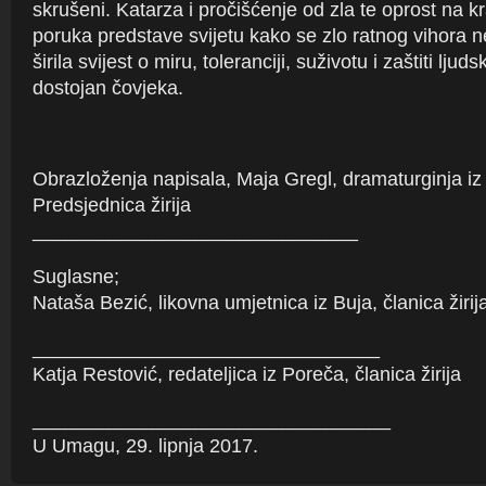
skrušeni. Katarza i pročišćenje od zla te oprost na kr
poruka predstave svijetu kako se zlo ratnog vihora ne
širila svijest o miru, toleranciji, suživotu i zaštiti ljud
dostojan čovjeka.
Obrazloženja napisala, Maja Gregl, dramaturginja iz
Predsjednica žirija
______________________________
Suglasne;
Nataša Bezić, likovna umjetnica iz Buja, članica žirij
________________________________
Katja Restović, redateljica iz Poreča, članica žirija
_________________________________
U Umagu, 29. lipnja 2017.