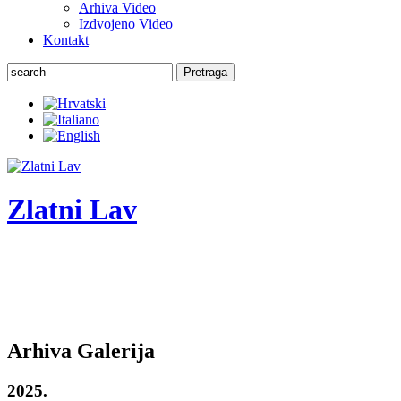
Arhiva Video
Izdvojeno Video
Kontakt
Pretraga
Zlatni Lav
ZLATNI LAV - LEONE D'ORO
27. Međunarodni festival komornog teatra
Arhiva Galerija
2025.