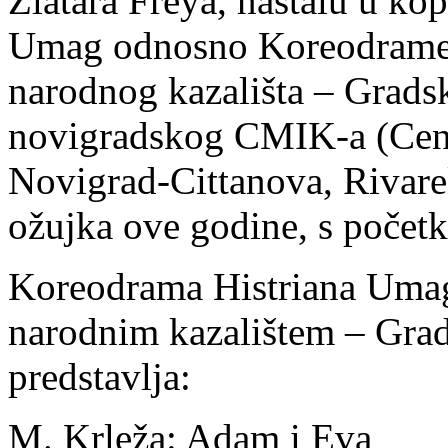
Zlatara Freya, nastalu u ko
Umag odnosno Koreodrame H
narodnog kazališta – Gradsk
novigradskog CMIK-a (Centa
Novigrad-Cittanova, Rivare
ožujka ove godine, s početk
Koreodrama Histriana Umag
narodnim kazalištem – Grad
predstavlja:
M. Krleža: Adam i Eva