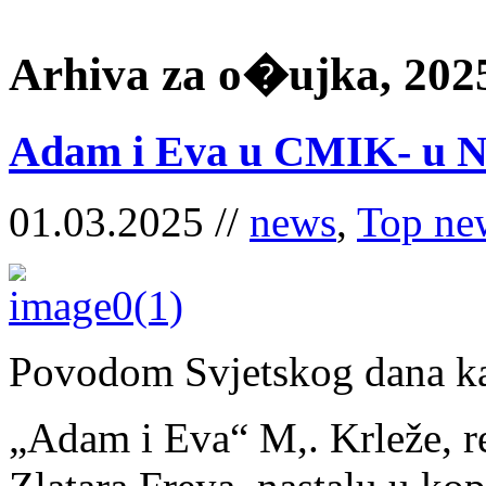
Arhiva za o�ujka, 202
Adam i Eva u CMIK- u No
01.03.2025 //
news
,
Top ne
Povodom Svjetskog dana ka
„Adam i Eva“ M,. Krleže, re