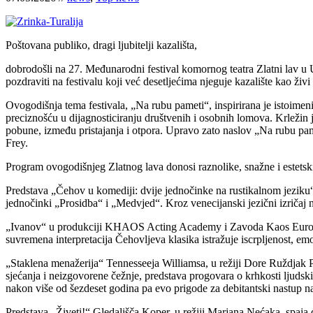
Poštovana publiko, dragi ljubitelji kazališta,
dobrodošli na 27. Međunarodni festival komornog teatra Zlatni lav u Um
pozdraviti na festivalu koji već desetljećima njeguje kazalište kao živi
Ovogodišnja tema festivala, „Na rubu pameti“, inspirirana je istoim
preciznošću u dijagnosticiranju društvenih i osobnih lomova. Krležin j
pobune, između pristajanja i otpora. Upravo zato naslov „Na rubu pameti
Frey.
Program ovogodišnjeg Zlatnog lava donosi raznolike, snažne i estetski
Predstava „Čehov u komediji: dvije jednočinke na rustikalnom jeziku“
jednočinki „Prosidba“ i „Medvjed“. Kroz venecijanski jezični izričaj n
„Ivanov“ u produkciji KHAOS Acting Academy i Zavoda Kaos Europa, u
suvremena interpretacija Čehovljeva klasika istražuje iscrpljenost, emo
„Staklena menažerija“ Tennesseeja Williamsa, u režiji Dore Ruždjak Pod
sjećanja i neizgovorene čežnje, predstava progovara o krhkosti ljuds
nakon više od šezdeset godina pa evo prigode za debitantski nastup n
Predstava „Živeti!“ Gledališča Koper, u režiji Marjana Nećaka, spaja