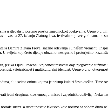
tišina u gledalištu postane prostor zajedničkog očekivanja. Upravo u ti
iti vas na 27. izdanju Zlatnog lava, festivalu koji već godinama ne samo 
elja Damira Zlatara Freya, snažno odzvanja i u našem vremenu. Inspir
 U svijetu koji često djeluje ubrzano, nesigurno i proturječno, kazališt
ura, jezika i ljudi. Posebnu vrijednost festivalu daje njegovanje suživota
renost, višejezičnost i multikulturalni identitet. Upravo u toj otvoren
ađima, ali i svima onima kojima je pristup kulturi često otežan. Time ov
rati jedni drugima: kroz emociju, misao i zajednički doživljaj. Neka na
postaje susret, a susret postaje iskustvo koje nosimo sa sobom dugo nak