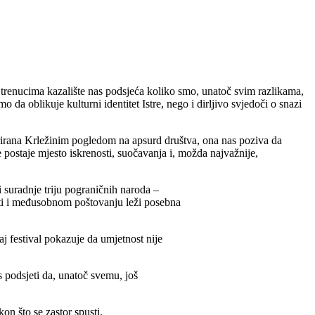
m trenucima kazalište nas podsjeća koliko smo, unatoč svim razlikama,
da oblikuje kulturni identitet Istre, nego i dirljivo svjedoči o snazi
irana Krležinim pogledom na apsurd društva, ona nas poziva da
e postaje mjesto iskrenosti, suočavanja i, možda najvažnije,
 i suradnje triju pograničnih naroda –
osti i međusobnom poštovanju leži posebna
aj festival pokazuje da umjetnost nije
s podsjeti da, unatoč svemu, još
on što se zastor spusti.