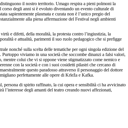
distinguono il nostro territorio. Umago respira a pieni polmoni la
el corso degli anni si è evoluto diventando un evento culturale di
è stata sapientemente plasmata e curata non è l’unico pregio del
stanzialmente alla piena affermazione del Festival negli ambienti
tù e difetti, della moralità, la protesta contro l’ingiustizia, la
poralità e attualità, parimenti il suo ruolo pedagogico che si prefigge
ale nonché sulla scelta delle tematiche per ogni singola edizione del
e. Purtoppo viviamo in una società che soccombe dinanzi a falsi valori,
no, mentre colui che vi si oppone viene stigmatizzato come nemico e
erenne con la società e con i suoi cosidetti pilastri che cercano di
o maestralmente questo paradosso attraverso il personaggio del dottore
ssomigliano perfettamente alle opere di Krleža e Kafka.
persona di spirito raffinato, la cui opera e sensibilità ci ha avvicinato
rà l’interesse degli amanti del teatro creando nuovi affezionati,