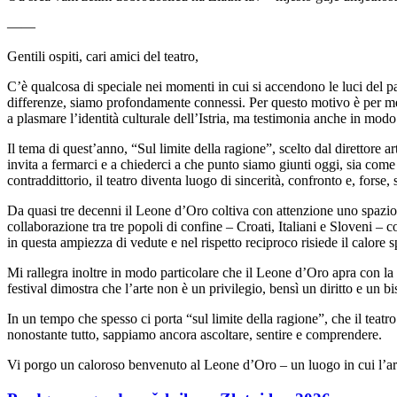
——
Gentili ospiti, cari amici del teatro,
C’è qualcosa di speciale nei momenti in cui si accendono le luci del pal
differenze, siamo profondamente connessi. Per questo motivo è per me 
a plasmare l’identità culturale dell’Istria, ma testimonia anche in modo 
Il tema di quest’anno, “Sul limite della ragione”, scelto dal direttore a
invita a fermarci e a chiederci a che punto siamo giunti oggi, sia co
contraddittorio, il teatro diventa luogo di sincerità, confronto e, forse
Da quasi tre decenni il Leone d’Oro coltiva con attenzione uno spazio 
collaborazione tra tre popoli di confine – Croati, Italiani e Sloveni – 
in questa ampiezza di vedute e nel rispetto reciproco risiede il calore 
Mi rallegra inoltre in modo particolare che il Leone d’Oro apra con la st
festival dimostra che l’arte non è un privilegio, bensì un diritto e un b
In un tempo che spesso ci porta “sul limite della ragione”, che il teatro
nonostante tutto, sappiamo ancora ascoltare, sentire e comprendere.
Vi porgo un caloroso benvenuto al Leone d’Oro – un luogo in cui l’arte