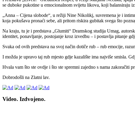
se duboke pukotine u emocionalnom svijetu likova, koji balansiraju izm
„Anna – Cijena slobode“, u režiji Nine Nikolikj, suvremena je i intim
koja pokušava pronaći sebe, ali pritom riskira gubitak svega što pozna
Na kraju, tu je i predstava „Glumiti“ Dramskog studija Umag, autorski
identitet, ponavljanje, postojanje kroz izvedbu – i postavlja pitanje gdj
Svaka od ovih predstava na svoj način dotiče rub – rub emocije, razuma,
I možda je upravo taj rub mjesto gdje kazalište ima najviše smisla. Gd
Hvala vam što ste ovdje i što ste spremni zajedno s nama zakoračiti p
Dobrodošli na Zlatni lav.
Video. Izdvojeno.