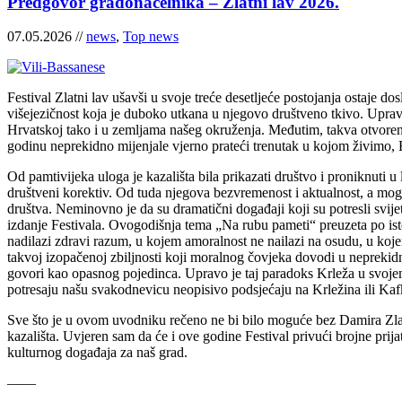
Predgovor gradonačelnika – Zlatni lav 2026.
07.05.2026 //
news
,
Top news
Festival Zlatni lav ušavši u svoje treće desetljeće postojanja ostaje do
višejezičnost koja je duboko utkana u njegovo društveno tkivo. Upravo
Hrvatskoj tako i u zemljama našeg okruženja. Međutim, takva otvoreno
godinu neprekidno mijenjale vjerno prateći trenutak u kojom živimo, F
Od pamtivijeka uloga je kazališta bila prikazati društvo i proniknuti u l
društveni korektiv. Od tuda njegova bezvremenost i aktualnost, a mogli 
društva. Neminovno je da su dramatični događaji koji su potresli svijet
izdanje Festivala. Ovogodišnja tema „Na rubu pameti“ preuzeta po ist
nadilazi zdravi razum, u kojem amoralnost ne nailazi na osudu, u kojem k
takvoj izopačenoj zbiljnosti koji moralnog čovjeka dovodi u neprekidni 
govori kao opasnog pojedinca. Upravo je taj paradoks Krleža u svojem 
potresaju našu svakodnevicu neopisivo podsjećaju na Krležina ili Kafk
Sve što je u ovom uvodniku rečeno ne bi bilo moguće bez Damira Zlatar
kazališta. Uvjeren sam da će i ove godine Festival privući brojne prij
kulturnog događaja za naš grad.
——