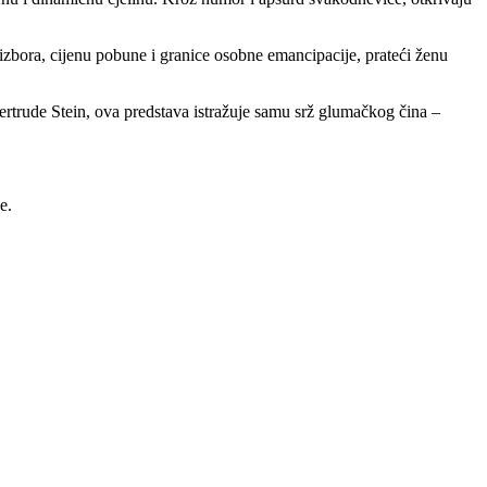
izbora, cijenu pobune i granice osobne emancipacije, prateći ženu
Gertrude Stein, ova predstava istražuje samu srž glumačkog čina –
e.