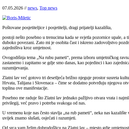
07.05.2026 //
news
,
Top news
Poštovane posjetiteljice i posjetitelji, dragi prijatelji kazališta,
postoji nešto posebno u trenucima kada se svjetla pozornice upale, a 
duboko povezani. Zato mi je osobita čast i iskreno zadovoljstvo pozdrav
zajedništva kroz umjetnost.
Ovogodišnja tema „Na rubu pameti“, prema izboru umjetničkog ravnat
zastanemo i zapitamo se gdje smo danas, kao pojedinci i kao zajednica.
razumijevanja.
Zlatni lav već gotovo tri desetljeća brižno njeguje prostor susreta kult
Hrvata, Talijana i Slovenaca – čime se dodatno potvrđuju njegova otvo
toplina ove manifestacije.
Posebno me raduje što Zlatni lav jednako pažljivo otvara vrata i najml
privilegij, već pravo i potreba svakoga od nas.
U vremenu koje nas često stavlja „na rub pameti“, neka nas kazalište v
uvijek znamo slušati, osjećati i razumjeti.
Od srca vam želim dobrodošlicu na Zlatni lav – mjesto gdje umjetnost 