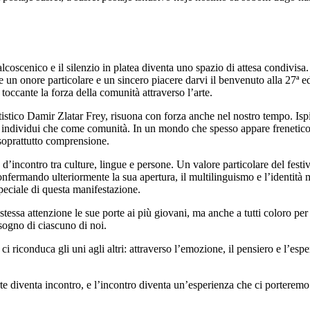
coscenico e il silenzio in platea diventa uno spazio di attesa condivisa.
un onore particolare e un sincero piacere darvi il benvenuto alla 27ª e
toccante la forza della comunità attraverso l’arte.
rtistico Damir Zlatar Frey, risuona con forza anche nel nostro tempo. Ispir
me individui che come comunità. In un mondo che spesso appare frenetico
, soprattutto comprensione.
d’incontro tra culture, lingue e persone. Un valore particolare del fest
confermando ulteriormente la sua apertura, il multilinguismo e l’identità 
speciale di questa manifestazione.
essa attenzione le sue porte ai più giovani, ma anche a tutti coloro per i
isogno di ciascuno di noi.
 ci riconduca gli uni agli altri: attraverso l’emozione, il pensiero e l’esp
 diventa incontro, e l’incontro diventa un’esperienza che ci porteremo d