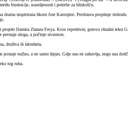
eđu frustracije, usamljenosti i potrebe za bliskošću.
na drama inspirirana likom Ane Karenjine. Predstava propituje slobodu 
je.
 projekt Damira Zlatara Freya. Kroz repetitivni, gotovo ritualni tekst 
e prestaje uloga, a počinje stvarnost.
 društva ili identiteta.
je postaje nužno, a ne samo lijepo. Gdje nas ne zabavlja, nego nas dotič
reko tog ruba.