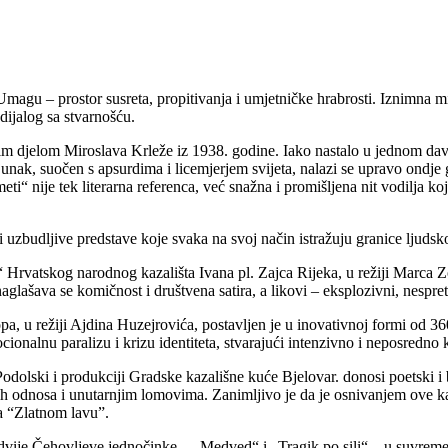
agu – prostor susreta, propitivanja i umjetničke hrabrosti. Iznimna mi 
 dijalog sa stvarnošću.
enim djelom Miroslava Krleže iz 1938. godine. Iako nastalo u jednom d
unak, suočen s apsurdima i licemjerjem svijeta, nalazi se upravo ondje 
“ nije tek literarna referenca, već snažna i promišljena nit vodilja koj
 uzbudljive predstave koje svaka na svoj način istražuju granice ljudsk
 Hrvatskog narodnog kazališta Ivana pl. Zajca Rijeka, u režiji Marca Zo
aglašava se komičnost i društvena satira, a likovi – eksplozivni, nespret
 režiji Ajdina Huzejrovića, postavljen je u inovativnoj formi od 360
cionalnu paralizu i krizu identiteta, stvarajući intenzivno i neposredno 
olski i produkciji Gradske kazališne kuće Bjelovar. donosi poetski i bo
kih odnosa i unutarnjim lomovima. Zanimljivo je da je osnivanjem ove ka
a “Zlatnom lavu”.
 dvije Čehovljeve jednočinke – „Medved“ i „Tragik po sili“ – u suvrem