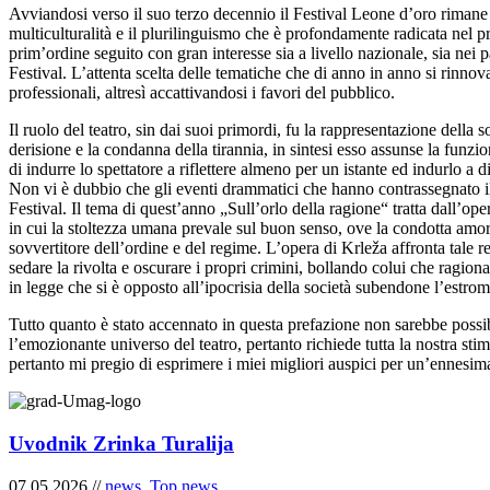
Avviandosi verso il suo terzo decennio il Festival Leone d’oro rimane 
multiculturalità e il plurilinguismo che è profondamente radicata nel pr
prim’ordine seguito con gran interesse sia a livello nazionale, sia nei 
Festival. L’attenta scelta delle tematiche che di anno in anno si rinn
professionali, altresì accattivandosi i favori del pubblico.
Il ruolo del teatro, sin dai suoi primordi, fu la rappresentazione della s
derisione e la condanna della tirannia, in sintesi esso assunse la funzi
di indurre lo spettatore a riflettere almeno per un istante ed indurlo a
Non vi è dubbio che gli eventi drammatici che hanno contrassegnato il
Festival. Il tema di quest’anno „Sull’orlo della ragione“ tratta dall’
in cui la stoltezza umana prevale sul buon senso, ove la condotta amo
sovvertitore dell’ordine e del regime. L’opera di Krleža affronta tale re
sedare la rivolta e oscurare i propri crimini, bollando colui che ragi
in legge che si è opposto all’ipocrisia della società subendone l’estrom
Tutto quanto è stato accennato in questa prefazione non sarebbe possibil
l’emozionante universo del teatro, pertanto richiede tutta la nostra sti
pertanto mi pregio di esprimere i miei migliori auspici per un’ennesima
Uvodnik Zrinka Turalija
07.05.2026 //
news
,
Top news