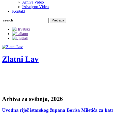
Arhiva Video
Izdvojeno Video
Kontakt
Pretraga
Zlatni Lav
ZLATNI LAV - LEONE D'ORO
27. Međunarodni festival komornog teatra
Arhiva za svibnja, 2026
Uvodna riječ istarskog župana Borisa Miletića za ka