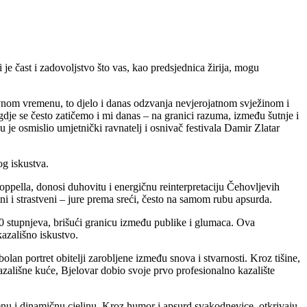
je čast i zadovoljstvo što vas, kao predsjednica žirija, mogu
avnom vremenu, to djelo i danas odzvanja nevjerojatnom svježinom i
gdje se često zatičemo i mi danas – na granici razuma, između šutnje i
u je osmislio umjetnički ravnatelj i osnivač festivala Damir Zlatar
og iskustva.
ppella, donosi duhovitu i energičnu reinterpretaciju Čehovljevih
ni i strastveni – jure prema sreći, često na samom rubu apsurda.
 stupnjeva, brišući granicu između publike i glumaca. Ova
kazališno iskustvo.
lan portret obitelji zarobljene između snova i stvarnosti. Kroz tišine,
zališne kuće, Bjelovar dobio svoje prvo profesionalno kazalište
enu i dinamičnu cjelinu. Kroz humor i apsurd svakodnevice, otkrivaju