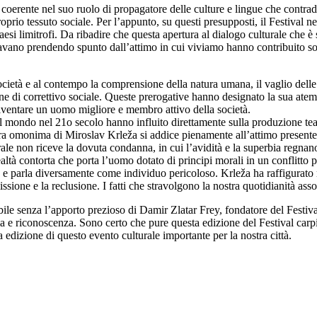
coerente nel suo ruolo di propagatore delle culture e lingue che contrad
oprio tessuto sociale. Per l’appunto, su questi presupposti, il Festival n
paesi limitrofi. Da ribadire che questa apertura al dialogo culturale che 
ovavano prendendo spunto dall’attimo in cui viviamo hanno contribuito so
ocietà e al contempo la comprensione della natura umana, il vaglio delle vir
one di correttivo sociale. Queste prerogative hanno designato la sua atem
 diventare un uomo migliore e membro attivo della società.
 mondo nel 21o secolo hanno influito direttamente sulla produzione teatr
opera omonima di Miroslav Krleža si addice pienamente all’attimo present
rale non riceve la dovuta condanna, in cui l’avidità e la superbia regna
altà contorta che porta l’uomo dotato di principi morali in un conflitto p
ona e parla diversamente come individuo pericoloso. Krleža ha raffigurat
issione e la reclusione. I fatti che stravolgono la nostra quotidianità a
e senza l’apporto prezioso di Damir Zlatar Frey, fondatore del Festival, 
ma e riconoscenza. Sono certo che pure questa edizione del Festival carpi
 edizione di questo evento culturale importante per la nostra città.