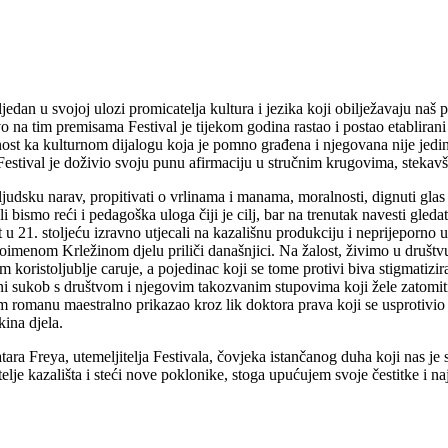
sljedan u svojoj ulozi promicatelja kultura i jezika koji obilježavaju naš
 na tim premisama Festival je tijekom godina rastao i postao etabliran
st ka kulturnom dijalogu koja je pomno građena i njegovana nije jedina
estival je doživio svoju punu afirmaciju u stručnim krugovima, stekavš
judsku narav, propitivati o vrlinama i manama, moralnosti, dignuti glas pr
bismo reći i pedagoška uloga čiji je cilj, bar na trenutak navesti gleda
 u 21. stoljeću izravno utjecali na kazališnu produkciju i neprijeporno 
oimenom Krležinom djelu priliči današnjici. Na žalost, živimo u društv
oristoljublje caruje, a pojedinac koji se tome protivi biva stigmatiziran
sukob s društvom i njegovim takozvanim stupovima koji žele zatomiti bunt
romanu maestralno prikazao kroz lik doktora prava koji se usprotivio l
ina djela.
a Freya, utemeljitelja Festivala, čovjeka istančanog duha koji nas je s
atelje kazališta i steći nove poklonike, stoga upućujem svoje čestitke i