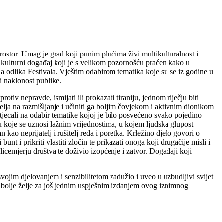
 prostor. Umag je grad koji punim plućima živi multikulturalnost i
i kulturni događaj koji je s velikom pozornošću praćen kako u
 odlika Festivala. Vještim odabirom tematika koje su se iz godine u
i naklonost publike.
otiv nepravde, ismijati ili prokazati tiraniju, jednom riječju biti
telja na razmišljanje i učiniti ga boljim čovjekom i aktivnim dionikom
utjecali na odabir tematike kojoj je bilo posvećeno svako pojedino
u koje se uznosi lažnim vrijednostima, u kojem ljudska glupost
 kao neprijatelj i rušitelj reda i poretka. Krležino djelo govori o
 i prikriti vlastiti zločin te prikazati onoga koji drugačije misli i
icemjerju društva te doživio izopćenje i zatvor. Događaji koji
vojim djelovanjem i senzibilitetom zadužio i uveo u uzbudljivi svijet
 najbolje želje za još jednim uspješnim izdanjem ovog iznimnog