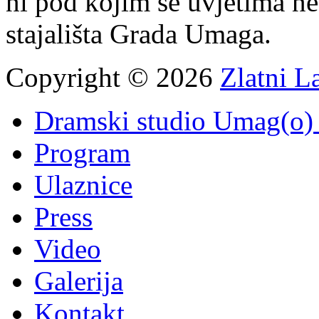
ni pod kojim se uvjetima n
stajališta Grada Umaga.
Copyright © 2026
Zlatni L
Dramski studio Umag(o) 
Program
Ulaznice
Press
Video
Galerija
Kontakt