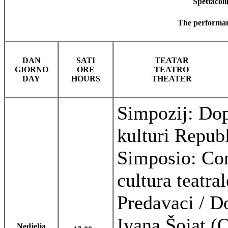
Spettacoli
The performanc
DAN
SATI
TEATAR
GIORNO
ORE
TEATRO
DAY
HOURS
THEATER
Simpozij: Dop
kulturi Repub
Simposio: Con
cultura teatra
Predavaci / D
Ivana Šojat (
Nedjelja