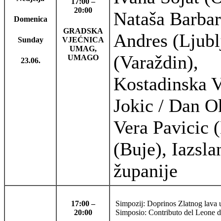
17:00 –
20:00
Nataša Barbar
Domenica
GRADSKA
Andres (Ljubl
Sunday
VJEĆNICA
UMAG,
(Varaždin),
UMAGO
23.06.
Kostadinska V
Jokic / Dan Ok
Vera Pavicic 
(Buje), Iazsl
županije
17:00 –
Simpozij: Doprinos Zlatnog lava u
20:00
Simposio: Contributo del Leone d’