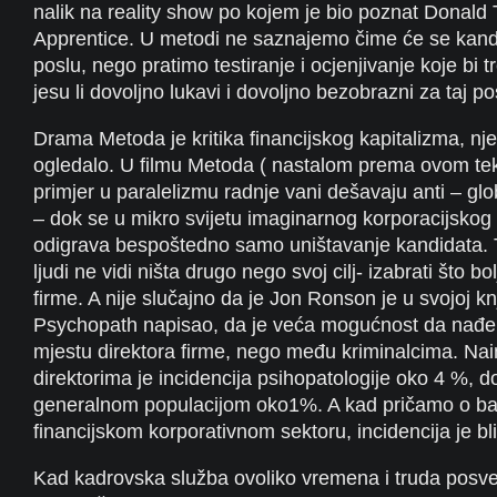
nalik na reality show po kojem je bio poznat Donald
Apprentice. U metodi ne saznajemo čime će se kandi
poslu, nego pratimo testiranje i ocjenjivanje koje bi 
jesu li dovoljno lukavi i dovoljno bezobrazni za taj p
Drama Metoda je kritika financijskog kapitalizma, nje
ogledalo. U filmu Metoda ( nastalom prema ovom tek
primjer u paralelizmu radnje vani dešavaju anti – globa
– dok se u mikro svijetu imaginarnog korporacijskog
odigrava bespoštedno samo uništavanje kandidata.
ljudi ne vidi ništa drugo nego svoj cilj- izabrati što bo
firme. A nije slučajno da je Jon Ronson je u svojoj kn
Psychopath napisao, da je veća mogućnost da nađ
mjestu direktora firme, nego među kriminalcima. N
direktorima je incidencija psihopatologije oko 4 %, 
generalnom populacijom oko1%. A kad pričamo o b
financijskom korporativnom sektoru, incidencija je bl
Kad kadrovska služba ovoliko vremena i truda posve