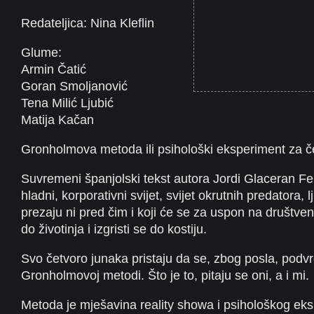
Redateljica: Nina Kleflin
Glume:
Armin Čatić
Goran Smoljanović
Tena Milić Ljubić
Matija Kačan
Gronholmova metoda ili psihološki eksperiment za č
Suvremeni španjolski tekst autora Jordi Glaceran Fe
hladni, korporativni svijet, svijet okrutnih predatora, l
prezaju ni pred čim i koji će se za uspon na društvenoj
do životinja i izgristi se do kostiju.
Svo četvoro junaka pristaju da se, zbog posla, podv
Gronholmovoj metodi. Što je to, pitaju se oni, a i mi.
Metoda je mješavina reality showa i psihološkog ek