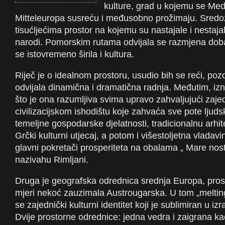
kulture, grad u kojemu se Medi
Mitteleuropa susreću i međusobno prožimaju. Sredo
tisućljećima prostor na kojemu su nastajale i nestajale
narodi. Pomorskim rutama odvijala se razmjena dob
se istovremeno širila i kultura.
Riječ je o idealnom prostoru, usudio bih se reći, pozo
odvijala dinamična i dramatična radnja. Međutim, iz
što je ona razumljiva svima upravo zahvaljujući zaj
civilizacijskom ishodištu koje zahvaća sve pote ljuds
temeljne gospodarske djelatnosti, tradicionalnu arhite
Grčki kulturni utjecaj, a potom i višestoljetna vladavi
glavni pokretači prosperiteta na obalama „ Mare no
nazivahu Rimljani.
Druga je geografska odrednica srednja Europa, prosto
mjeri nekoć zauzimala Austrougarska. U tom „melting 
se zajednički kulturni identitet koji je sublimiran u iz
Dvije prostorne odrednice: jedna vedra i zaigrana ka