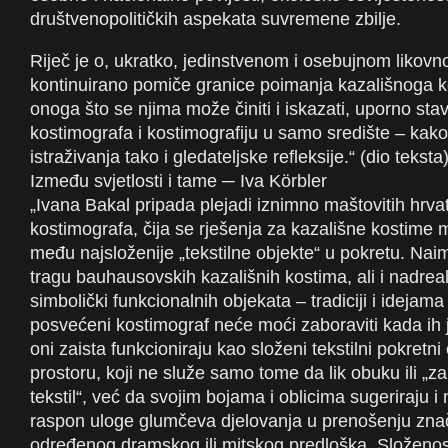
društvenopolitičkih aspekata suvremene zbilje.
Riječ je o, ukratko, jedinstvenom i osebujnom likovn
kontinuirano pomiče granice poimanja kazališnoga k
onoga što se njima može činiti i iskazati, uporno stav
kostimografa i kostimografiju u samo središte – kak
istraživanja tako i gledateljske refleksije.“ (dio teksta
Između svjetlosti i tame ─ Iva Körbler
„Ivana Bakal pripada plejadi iznimno maštovitih hrva
kostimografa, čija se rješenja za kazališne kostime 
među najsloženije „tekstilne objekte“ u pokretu. Nai
tragu bauhausovskih kazališnih kostima, ali i nadreali
simbolički funkcionalnih objekata – tradiciji i idejama 
posvećeni kostimograf neće moći zaboraviti kada i
oni zaista funkcioniraju kao složeni tekstilni pokretni 
prostoru, koji ne služe samo tome da lik obuku ili „z
tekstil“, već da svojim bojama i oblicima sugeriraju i
raspon uloge glumčeva djelovanja u prenošenju znač
određenog dramskog ili mitskog predloška. Složeno