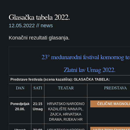
Glasačka tabela 2022.
12.05.2022 //
news
Konačni rezultati glasanja.
23° medunarodni festival komornog te
Zlatni lav Umag 2022.
Predstave festivala (scena kazališta): GLASAČKA TABELA:
DAN
SATI
TEATAR
PREDSTAVA
Ponedjeljak
21:15
HRVATSKO NARODNO
ČELIČNE MAGNOLI
20.06.
Umag
KAZALIŠTE IVANA PL.
ZAJCA, HRVATSKA
DRAMA, RIJEKA/ HR