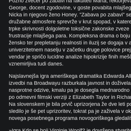
Pozno zvečer po zabavi na fakulteti Marta, rektorjev
George, docent zgodovine, v goste povabita mlajšeg
Nicka in njegovo ženo Honey. ”Zabava po zabavi” se 
družabne atmosfere sprevrže v krut spopad, v katere
trpke skrivnosti dolgoletne toksične zakonske zveze 
frustracije mlajšega para. Kompleksna drama o boj
žensko ter prepletanju realnosti in iluzij se dogaja 
univerzitetnem naselju v začetku druge polovice prej
vendar je spričo lucidne analize hipokrizije finih m
vznemirljiva tudi danes.
Najslavnejša igra ameriškega dramatika Edwarda Alb
izvedbi na Broadwayu razburkala javnost in doživela
nasprotne odzive, kmalu pa je dosegla mednarodno s
po odmevni filmski verziji z Elizabeth Taylor in Ric
Na slovenskem je bila prvič uprizorjena že dve leti 
sledilo je še pet uprizoritev, tokrat pa je zaživela v o
novega posebnega programa novogoriškega gledali
»Igra Kdo se boji Virginie Woolf? je dovršena stvar