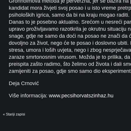
Gronholmova metoda je perverzna, jer se bazira na 
kandidat mora živjeti svoj posao i u isto vreme pretrpj
psiholoških igrica, samo da bi na kraju mogao raditi.
Danas to je posebno aktualno. Srećom u nesreći pa
upravo proživljavamo razotkrila je okrutnu situaciju n
snage, gdje ne samo da doći na posao ne znači da će
dovoljno za život, nego će te posao i doslovno ubiti.
stresa, umora i loših uvjeta, nego i zbog nesprječava
zaraze smrtonosnim virusom. Možda je to prilika, d
preispita zašto radimo, što želimo od života i dali s
zamijeniti za posao, gdje smo samo dio eksperiment
Deja Crnović
Više informacija:
www.pecsihorvatszinhaz.hu
« Stariji zapisi