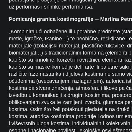
uz performas i snimke performansa.
Pomicanje granica kostimografije ─ Martina Petr
„Kombinirajući odbačene ili uporabne predmete (star
metle, igračke, tkanine…) te neobične, reciklirane i 
materijale (izolacijski materijal, plastične rukavice, d
biomaterijal…) s tradicionalnim formama (elementi p
kao što su krinoline, korzeti ili ovratnici, elementi ka
kao što su maske komedije dell’ arte ili baletne suknje
različite faze nastanka i dijelova kostima ne samo vid
očuđenima (uvećavanjem, razlaganjem), autorica is
kostima da stvara značenja, atmosferu i likove pa ča
izvedbu u komunikaciji s drugim kostimima, prostoro
oblikovanjem zvuka te zamijeni izvedbu glumaca p
kostima. Osim što želi potaknuti gledatelja na drukčiji
kostima, autorica kostimima propituje i odnos umjet
i viševrsnih uloga kostima, individualnih i kolektivnih 
osobne i nacionalne povijesti, ekološke osviještenost