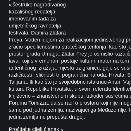
višestruko nagrađivanog
kazališnog redatelja,
imenovanim tada za
umjetničkog ravnatelja
festivala, Damira Zlatara
Freya. Vođen idejom za realizacijom jedinstvenog pro
zračio specifičnostima strateškog teritorija, kao što j
prostor grada Umaga, Zlatar Frey je osmislio kazališ
lava, koji s vremenom postaje kulturni motor na tom 
autentičnog izražaja, mjestu uz granicu, gdje se sus
različitosti i sličnosti tri pogranična naroda: Hrvata, 
Talijana. Ili kao što je svojedobno istaknuo Antun Vuj
kulture Republike Hrvatske, u svom referatu Identitet
književno – znanstvenom skupu, također susretima u
Forumu Tomizza, da se radi o prostoru koji nije mog
samo pod jednu zemlju, nazivajući ga Međuzemlje, teri
jedna zemlja ne prepušta drugoj.
Pročitajte cijeli članak »