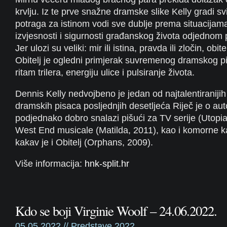
krvlju. Iz te prve snažne dramske slike Kelly gradi sv
potraga za istinom vodi sve dublje prema situacijam
izvjesnosti i sigurnosti građanskog života odjednom 
Jer ulozi su veliki: mir ili istina, pravda ili zločin, obit
Obitelj je ogledni primjerak suvremenog dramskog p
ritam trilera, energiju ulice i pulsiranje života.
Dennis Kelly nedvojbeno je jedan od najtalentiranijih
dramskih pisaca posljednjih desetljeća Riječ je o aut
podjednako dobro snalazi pišući za TV serije (Utopia
West End musicale (Matilda, 2011), kao i komorne 
kakav je i Obitelj (Orphans, 2009).
Više informacija:
hnk-split.hr
Kdo se boji Virginie Woolf – 24.06.2022.
05.05.2022 //
Predstave 2022