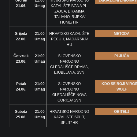
Utorak
21:00
HRVATSKO NARODNO
VARIAZIONI ENIGMAT
21.06.
Umag
KAZALIŠTE IVANA PL.
ZAJCA, DRAMMA
ITALIANO, RIJEKA/
FIUME/ HR
Srijeda
21:00
HRVATSKO KAZALIŠTE
METODA
22.06.
Umag
PEČUH, MAĐARSKA/
HU
Četvrtak
21:00
SLOVENSKO
PLJUČA
23.06.
Umag
NARODNO
GLEDALIŠČE DRAMA,
LJUBLJANA, SVN
Petak
21:00
SLOVENSKO
KDO SE BOJI VIRGI
24.06.
Umag
NARODNO
WOLF
GLEDALIŠČE NOVA
GORICA/ SVN
Subota
21:00
HRVATSKO NARODNO
OBITELJ
25.06.
Umag
KAZALIŠTE SPLIT,
SPLIT/ HR