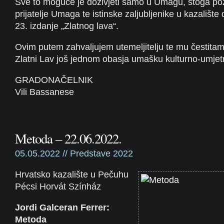
Sve to moguće je doživjeti samo u Umagu, stoga p
prijatelje Umaga te istinske zaljubljenike u kazalište
23. izdanje „Zlatnog lava“.
Ovim putem zahvaljujem utemeljitelju te mu čestitam
Zlatni Lav još jednom obasja umašku kulturno-umjet
GRADONAČELNIK
Vili Bassanese
Metoda – 22.06.2022.
05.05.2022 //
Predstave 2022
Hrvatsko kazalište u Pečuhu
Pécsi Horvát Színház
Jordi Galceran Ferrer:
Metoda