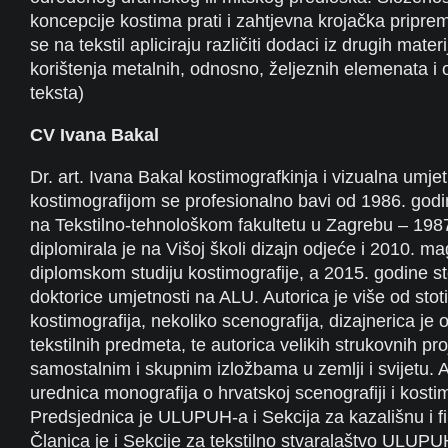
koncepcije kostima prati i zahtjevna krojačka pripre
se na tekstil apliciraju različiti dodaci iz drugih mater
korištenja metalnih, odnosno, željeznih elemenata i o
teksta)
CV Ivana Bakal
Dr. art. Ivana Bakal kostimografkinja i vizualna umjet
kostimografijom se profesionalno bavi od 1986. godin
na Tekstilno-tehnološkom fakultetu u Zagrebu – 198
diplomirala je na Višoj školi dizajn odjeće i 2010. ma
diplomskom studiju kostimografije, a 2015. godine ste
doktorice umjetnosti na ALU. Autorica je više od stot
kostimografija, nekoliko scenografija, dizajnerica je o
tekstilnih predmeta, te autorica velikih strukovnih pr
samostalnim i skupnim izložbama u zemlji i svijetu. Au
urednica monografija o hrvatskoj scenografiji i kostim
Predsjednica je ULUPUH-a i Sekcija za kazališnu i f
Članica je i Sekcije za tekstilno stvaralaštvo ULUPUH