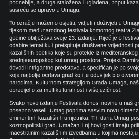
podneblje, a druga staložena i uglađena, poput kaza
susreću se upravo u Umagu.
To ozračje možemo osjetiti, vidjeti i doživjeti u Uma
tijekom međunarodnog festivala komornog teatra Zlatn
godine obilježava svoje 23. izdanje. Riječ je o festiv
odabire tematiku i preispituje društvene vrijednosti pu
kazališnih poetika koje su protekle iz mediteranskog 
srednjeeuropskog kulturnog prostora. Projekt Damir
dovodi intrigantne predstave, a specifičan je po svojo
koja najbolje ocrtava grad koji je oduvijek bio otvor
narodima. Kulturnom strategijom Grada Umaga, naš
opredijelio za multikulturalnost i višejezičnost.
Svako novo izdanje Festivala donosi novine u naš g
posebno veseli. Umag poprima sasvim novu dimenzi
eminentnih kazališnih umjetnika. Tih dana Umag pos
kozmopolitski grad. Umažani i njihovi gosti imaju prili
maestralnim kazališnim izvedbama u kojima nestaju j