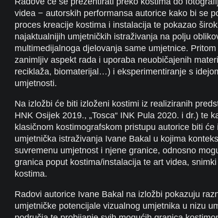
Radove će se prezentirati preko kostima do fotografij
videa − autorskih performansa autorice kako bi se pos
proces kreacije kostima i instalacija te pokazao širo
najaktualnijih umjetničkih istraživanja na polju oblik
multimedijalnoga djelovanja same umjetnice. Pritom
zanimljiv aspekt rada i uporaba neuobičajenih materi
reciklaža, biomaterijal…) i eksperimentiranje s idejo
umjetnosti.
Na izložbi će biti izloženi kostimi iz realiziranih preds
HNK Osijek 2019., „Tosca“ INK Pula 2020. i dr.) te k
klasičnom kostimografskom pristupu autorice biti će 
umjetnička istraživanja Ivane Bakal u kojima kontekst
suvremenu umjetnost i njene granice, odnosno moguć
granica poput kostima/instalacija te art videa, snim
kostima.
Radovi autorice Ivane Bakal na izložbi pokazuju raz
umjetničke potencijale vizualnog umjetnika u nizu um
područja te probijanje svih mogućih granica kostimom