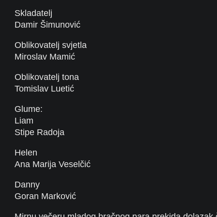
Skladatelj
Damir Šimunović
Oblikovatelj svjetla
Miroslav Mamić
Oblikovatelj tona
Tomislav Luetić
Glume:
Liam
Stipe Radoja
Helen
Ana Marija Veselčić
Danny
Goran Marković
Mirnu večeru mladog bračnog para prekida dolazak 