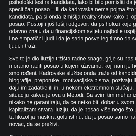
psihološki testira kandidata, lako bi bilo pomisliti da je
specifičan posao – ili da kadrovska nema pojma što 
kandidata, pa si onda izmišlja reality show kako bi o
posao. Postoji i još lošiji odgovor: da psiholozi koj
odavno znaju da u financijskom svijetu najbolje uspi
i ne empatični ljudi i da je sada posve legitimno da 
ljude i traži.
Sve to je dio iluzije tržišta radne snage, gdje su nas u
moramo raditi posao u kojem uživamo, koji nam je hob
smo rođeni. Kadrovske službe onda traže od kandid
biografije, preporuke i motivacijska pisma, pozivaju 
daju im zadatke ili ih, u nekom ekstremnom slučaju, s
situaciju kakva je ova u Metodi. Sa svim tim mehani
nikako ne garantiraju, da će netko biti dobar u svom 
kapitalizam stvara iluziju, da je posao više nego što u
ta filozofija maskira golu istinu: da je posao samo na
novac, da se preživi.