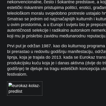
nekonvencionalne, često i šokantne predstave, a koj
estetički riskantnim pristupima politici, erotici, građ
teleološkom moralu svojedobno protresle ustajalo hr
Smatrao se jednim od najznačajnijih kulturnih i kult
u ovim prostorima, a u Europi i svijetu bio je prepoz
autentičnosti selekcije i radikalno autorskom nemerk
koji mu je priskrbio zavidnu međunarodnu reputaciju
Prvi put je održan 1987. kao dio kulturnog programa
bi prerastao u redovitu godišnju manifestaciju, održ
lipnja, koja je trajala do 2013. kada se Eurokaz tran
produkcijsku kuću koja je i danas aktivna (dvije do tr
godišnje) te djeluje na tragu estetičkih koncepcija u
festivalom.