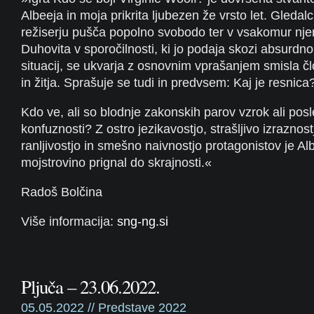
Albeeja in moja prikrita ljubezen že vrsto let. Gledalc
režiserju pušča popolno svobodo ter v vsakomur nje
Duhovita v sporočilnosti, ki jo podaja skozi absurdn
situacij, se ukvarja z osnovnim vprašanjem smisla č
in žitja. Sprašuje se tudi in predvsem: Kaj je resnica
Kdo ve, ali so blodnje zakonskih parov vzrok ali pos
konfuznosti? Z ostro jezikavostjo, strašljivo izraznost
ranljivostjo in smešno naivnostjo protagonistov je Al
mojstrovino prignal do skrajnosti.«
Radoš Bolčina
Više informacija:
sng-ng.si
Pljuča – 23.06.2022.
05.05.2022 //
Predstave 2022