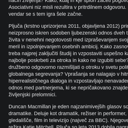
način življenja? Kako, kdaj in kje sploh začeti pogov
Asociativni niz misli rezultira v pritrdilnem odgovoru.
vendar se s tem igra šele začne.
Pljuča (krstno uprizorjena 2011, objavljena 2012) pr
neizprosno iskren sodoben ljubezenski odnos dveh tri
živita v nenehni negotovosti med izpraševanjem svoj
meril in izpolnjevanjem osebnih ambicij. Kako zasnov
treba najprej zaključiti študij in vzpostaviti uspešno
najbolje poskrbeti za otroka in kako ne izgubiti sebe?
družbeno odgovorno razmišljati o otroku v svetu poli
globalnega segrevanja? Vprašanja se nalagajo v hit
hiperrealističnega dialoga in vzpostavljajo nenavad
odnos med partnerjema, ki se nepričakovano znajd
življenjski prelomnici.
Duncan Macmillan je eden najzanimivejših glasov s
dramatike. Deluje kot dramatik, režiser in performer,
gledališče, film in televizijo (največ za BBC). Njegov
režira Katie Mitchell. Pljuča so leta 2013 dobila nag