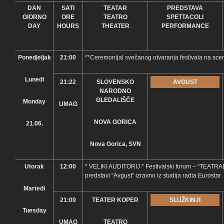
DAN
SATI
TEATAR
PREDSTAVA
GIORNO
ORE
TEATRO
SPETTACOLI
DAY
HOURS
THEATER
PERFORMANCE
Ponedjeljak
21:00
**Ceremonijal svečanog otvaranja festivala na scen
Lunedi
21:22
SLOVENSKO
AVGUST
NARODNO
GLEDALIŠČE
Monday
UMAG
NOVA GORICA
21.06.
Nova Gorica, SVN
Utorak
12:00
* VELIKI AUDITORIJ * Festivalski forum – “TEATRAL
predstavi “Avgust” izravno iz studija radia Eurostar
Martedi
21:00
TEATER KOPER
SLUŽKINJI
Tuesday
UMAG
TEATRO