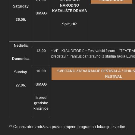
21:00
HRVATSKO
FRANCUZICA
NARODNO
Saturday
KAZALIŠTE DRAMA
UMAG
26.06.
Split, HR
Nedjelja
12:00
* VELIKI AUDITORIJ * Festivalski forum – “TEATRAL
predstavi “Francuzica” izravno iz studija radia Euro
Domenica
10:00
SVECANO ZATVARANJE FESTIVALA / CHIU
Sunday
FESTIVAL
UMAG
27.06.
Ispred
gradske
knjižnice
** Organizator zadržava pravo izmjene programa i lokacije izvedbe.