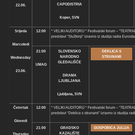
CAPODISTRIA
22.06.
Koper, SVN
Srijeda
12:00
* VELIKI AUDITORIJ * Festivalski forum – “TEATRAL
predstavi “Služkinji” izravno iz studija radia Eurosta
Marcoledi
21:00
SLOVENSKO
DEKLICA S
NARODNO
STRUNAMI
Wednesday
GLEDALIŠČE
UMAG
23.06.
DRAMA
LJUBLJANA
Ljubljana, SVN
Četvrtak
12:00
* VELIKI AUDITORIJ * Festivalski forum – “TEATRAL
predstavi “Deklica s strunami” izravno iz studija rad
Giovedi
21:00
GRADSKO
GOSPOĐICA JULIJA
KAZALIŠTE
Thursday