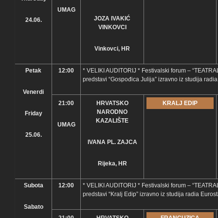
UMAG
JOZA IVAKIĆ
24.06.
VINKOVCI
Vinkovci, HR
Petak
12:00
* VELIKI AUDITORIJ * Festivalski forum – “TEATRAL
predstavi “Gospođica Julija” izravno iz studija radi
Venerdi
21:00
HRVATSKO
KRALJ EDIP
NARODNO
Friday
KAZALIŠTE
UMAG
25.06.
IVANA PL. ZAJCA
Rijeka, HR
Subota
12:00
* VELIKI AUDITORIJ * Festivalski forum – “TEATRAL
predstavi “Kralj Edip” izravno iz studija radia Eurost
Sabato