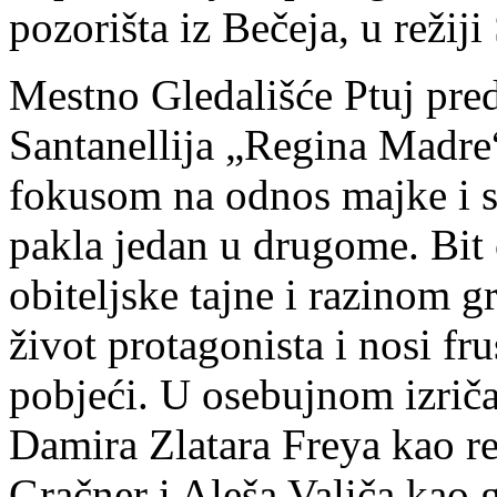
pozorišta iz Bečeja, u režiji
Mestno Gledališće Ptuj pre
Santanellija „Regina Madre
fokusom na odnos majke i sin
pakla jedan u drugome. Bi
obiteljske tajne i razinom g
život protagonista i nosi fr
pobjeći. U osebujnom izriča
Damira Zlatara Freya kao re
Gračner i Aleša Valiča kao g