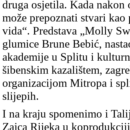
druga osjetila. Kada nakon 
može prepoznati stvari kao p
vida“. Predstava „Molly Swe
glumice Brune Bebić, nasta
akademije u Splitu i kultu
šibenskim kazalištem, zag
organizacijom Mitropa i s
slijepih.
I na kraju spomenimo i Tal
Zajca Rijeka u koprodukciji 