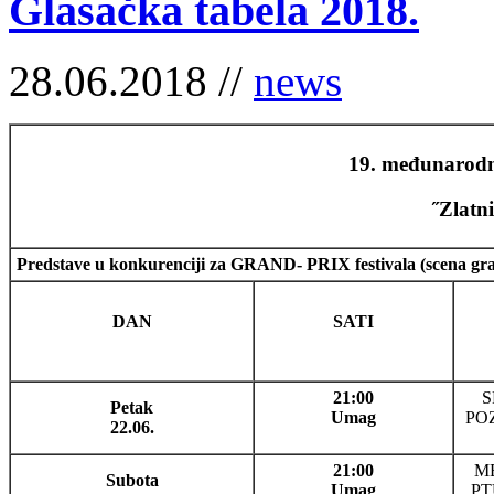
Glasačka tabela 2018.
28.06.2018 //
news
19. međunarodni
˝Zlatn
Predstave u konkurenciji za GRAND- PRIX festivala (scena
DAN
SATI
21:00
S
Petak
Umag
PO
22.06.
21:00
M
Subota
Umag
PT