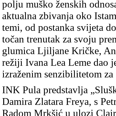
polju muško ženskih odnosa
aktualna zbivanja oko Ista
temi, od postanka svijeta d
točan trenutak za svoju prem
glumica Ljiljane Kričke, An
režiji Ivana Lea Leme dao je
izraženim senzibilitetom za
INK Pula predstavlja „Slušk
Damira Zlatara Freya, s Pet
Radom Mrkšić u ulozi Clai