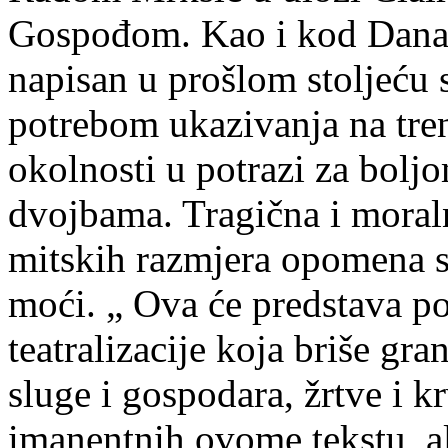
Gospođom. Kao i kod Danaud
napisan u prošlom stoljeću
potrebom ukazivanja na tre
okolnosti u potrazi za bolj
dvojbama. Tragična i moral
mitskih razmjera opomena s
moći. „ Ova će predstava p
teatralizacije koja briše gra
sluge i gospodara, žrtve i k
imanentnih ovome tekstu, ali