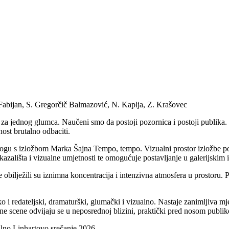
. Fabijan, S. Gregorčič Balmazović, N. Kaplja, Z. Krašovec
i za jednog glumca. Naučeni smo da postoji pozornica i postoji publika. I
st brutalno odbaciti.
jalogu s izložbom Marka Šajna Tempo, tempo. Vizualni prostor izložbe p
kazališta i vizualne umjetnosti te omogućuje postavljanje u galerijski
e obilježili su iznimna koncentracija i intenzivna atmosfera u prostor
o i redateljski, dramaturški, glumački i vizualno. Nastaje zanimljiva mj
 scene odvijaju se u neposrednoj blizini, praktički pred nosom publike
alno Linhartovo srečanje 2026.