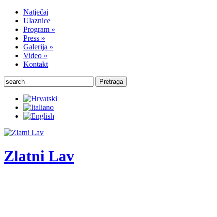
Natječaj
Ulaznice
Program
»
Press
»
Galerija
»
Video
»
Kontakt
Pretraga
Zlatni Lav
ZLATNI LAV - LEONE D'ORO
27. Međunarodni festival komornog teatra