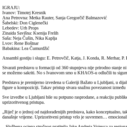
IGRAJU:
Ivanov: Timotej Kresnik
Ana Petrovna: Metka Rauter, Sanja Gregorčič Balmazović
Šabelski: Don Ciglenečki
Lebedev: Urh Props
Zinaida Savišna: Ksenija Frelih
Saša: Neja Čušin, Nika Kaplja
Lvov: Rene Boštnar
Babakina: Lea Čumurdžić
Ansambl gostiju i slugu: E. Petrovčič, Katja, J. Konda, R. Merhar, P
Stvarati predstavu u formaciji od 360 stupnjeva nije prirodno stanje n
se možemo sakriti. No s Ivanovom smo u KHAOS-u odlučili tu sigurno
Predstava je premijerno izvedena u Galeriji Bažato u Ljubljani, u di
figure u kompoziciji. Takav pristup stvara snažnu povezanost između 
Sve izvedbe u Ljubljani bile su potpuno rasprodane, a reakciju publik
uprizoritvenog pristupa.
„Riječ je o jednoj od najdorađenijih predstava, kako konceptualno, tak
današnje vrijeme. Uprizoritveni pristup vrlo je suvremen… emocionalne
– Službena ocjena stručnog pratitelja Jake Andreja Vojevca za region