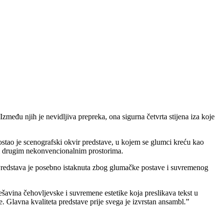
zmeđu njih je nevidljiva prepreka, ona sigurna četvrta stijena iza koje
ostao je scenografski okvir predstave, u kojem se glumci kreću kao
m i drugim nekonvencionalnim prostorima.
u. Predstava je posebno istaknuta zbog glumačke postave i suvremenog
ešavina čehovljevske i suvremene estetike koja preslikava tekst u
. Glavna kvaliteta predstave prije svega je izvrstan ansambl.”