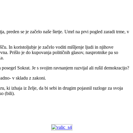
a, preden se je začelo naše štetje. Umrl na prvi pogled zaradi trme, v
u. In koristoljubje je začelo voditi mišljenje ljudi in njihove
vna. Prišlo je do kupovanja političnih glasov, nasprotnike pa so
ka.
m posegel Sokrat. Je s svojim ravnanjem razvijal ali rušil demokracijo?
avadno- v skladu z zakoni.
ki izhaja iz želje, da bi sebi in drugim pojasnil razloge za svoja
o (bili).