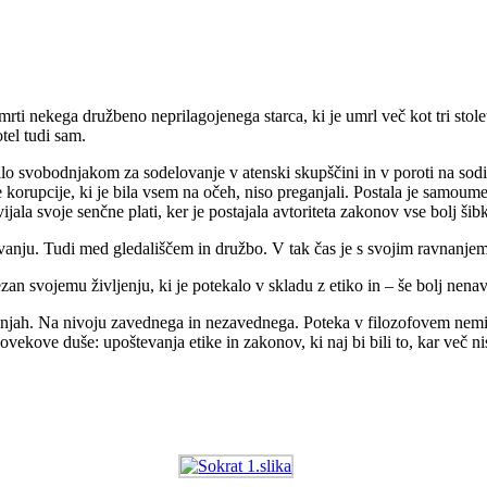
 nekega družbeno neprilagojenega starca, ki je umrl več kot tri stoletj
tel tudi sam.
čilo svobodnjakom za sodelovanje v atenski skupščini in v poroti na sodišč
 korupcije, ki je bila vsem na očeh, niso preganjali. Postala je samoume
vijala svoje senčne plati, ker je postajala avtoriteta zakonov vse bolj šib
ešavanju. Tudi med gledališčem in družbo. V tak čas je s svojim ravnanje
vezan svojemu življenju, ki je potekalo v skladu z etiko in – še bolj nen
njah. Na nivoju zavednega in nezavednega. Poteka v filozofovem nemiru, 
ekove duše: upoštevanja etike in zakonov, ki naj bi bili to, kar več nis