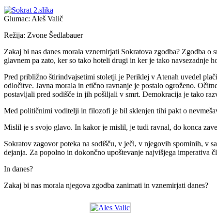
Glumac: Aleš Valič
Režija: Zvone Šedlabauer
Zakaj bi nas danes morala vznemirjati Sokratova zgodba? Zgodba o smrti
glavnem pa zato, ker so tako hoteli drugi in ker je tako navsezadnje ho
Pred približno štirindvajsetimi stoletji je Periklej v Atenah uvedel pla
odločitve. Javna morala in etično ravnanje je postalo ogroženo. Očitne
postavljali pred sodišče in jih pošiljali v smrt. Demokracija je tako raz
Med političnimi voditelji in filozofi je bil sklenjen tihi pakt o nevm
Mislil je s svojo glavo. In kakor je mislil, je tudi ravnal, do konca za
Sokratov zagovor poteka na sodišču, v ječi, v njegovih spominih, v sa
dejanja. Za popolno in dokončno upoštevanje najvišjega imperativa člov
In danes?
Zakaj bi nas morala njegova zgodba zanimati in vznemirjati danes?